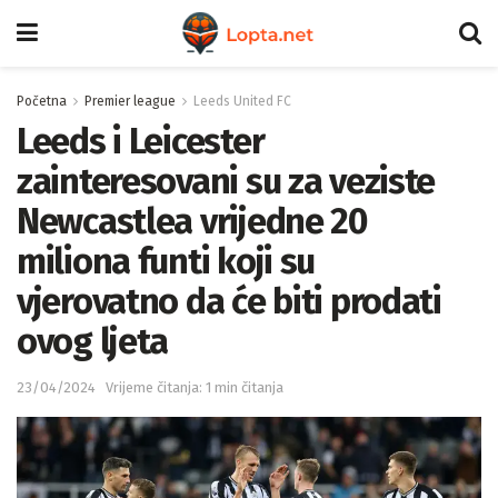
Početna
Premier league
Leeds United FC
Leeds i Leicester
zainteresovani su za veziste
Newcastlea vrijedne 20
miliona funti koji su
vjerovatno da će biti prodati
ovog ljeta
23/04/2024
Vrijeme čitanja: 1 min čitanja