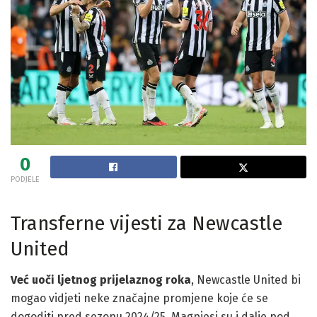
0
PODJELE
Transferne vijesti za Newcastle
United
Već uoči ljetnog prijelaznog roka
, Newcastle United bi
mogao vidjeti neke značajne promjene koje će se
dogoditi pred sezonu 2024/25. Magpiesi su i dalje pod