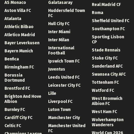
AS Monaco
Galatasaray
Real Madrid CF
Aston Villa FC
Huddersfield Town
Roma
FC
Atalanta
Sheffield United FC
Hull City FC
Athletic Bilbao
Southampton FC
Inter Miami
Atletico Madrid
Sporting Lisbon
Inter Milan
CP
Bayer Leverkusen
International
Stade Rennais
Bayern Munich
Football
Stoke City FC
Benfica
Ipswich Town FC
Sunderland AFC
Birmingham FC
Juventus
Swansea City AFC
Borussia
Leeds United FC
Dortmund
Tottenham FC
Leicester City FC
Brentford FC
Watford FC
Lille
Brighton And Hove
West Bromwich
Albion
Liverpool FC
Albion FC
Burnley FC
Luton Town
West Ham FC
Cardiff City FC
Manchester City
Wolverhampton
Wanderers
Celtic FC
Manchester United
FC
World Cup 2026
Champions League