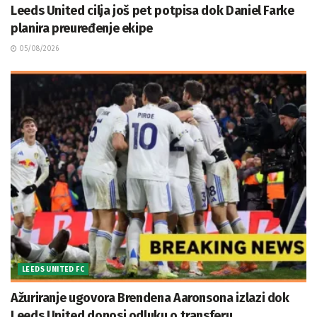
Leeds United cilja još pet potpisa dok Daniel Farke
planira preuređenje ekipe
05/08/2026
LEEDS UNITED FC
Ažuriranje ugovora Brendena Aaronsona izlazi dok
Leeds United donosi odluku o transferu