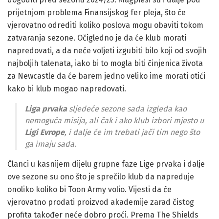
prijetnjom problema Finansijskog fer pleja, što će
vjerovatno odrediti koliko poslova mogu obaviti tokom
zatvaranja sezone. Očigledno je da će klub morati
napredovati, a da neće voljeti izgubiti bilo koji od svojih
najboljih talenata, iako bi to mogla biti činjenica života
za Newcastle da će barem jedno veliko ime morati otići
kako bi klub mogao napredovati.
Liga prvaka
sljedeće sezone sada izgleda kao
nemoguća misija, ali čak i ako klub izbori mjesto u
Ligi Evrope
, i dalje će im trebati jači tim nego što
ga imaju sada.
Članci u kasnijem dijelu grupne faze Lige prvaka i dalje
ove sezone su ono što je sprečilo klub da napreduje
onoliko koliko bi Toon Army volio. Vijesti da će
vjerovatno prodati proizvod akademije zarad čistog
profita također neće dobro proći. Prema The Shields