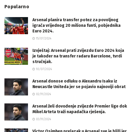
Popularno
Arsenal planira transfer potez za povoljnog
igrača vrijednog 20 miliona funti, pobjednika
Euro 2024.
15/07/2024
Izvještaj: Arsenal prati zvijezdu Euro 2024 koja
je također na transfer radaru Barcelone, tvrdi
stručnjak.
10/07/2024
Arsenal donose odluku o Alexandru Isaku iz
Newcastle Uniteda jer se pojavio najnoviji obrat
02/11/2024
Arsenal želi dovođenje zvijezde Premier lige dok
Mikel Arteta traži napadačka rješenja.
03/11/2024
Victor Osimhen prelazak u Arsenal sve je bliži jer