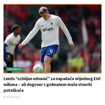
CHELSEA FC
Leeds “ozbiljan udvarač” za napadača vrijednog £40
miliona – ali dogovor s golmanom može stvoriti
poteškoće
04/08/2026