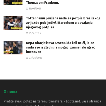
Thomasom Frankom.
18/01/2026
Tottenhamu pružena nada za potpis brazilskog
zvijezde pobijedivši Barcelonu u osvajanju
njegovog potpisa
25/12/2025
Kepa obavještava Arsenal da želi otići, izlaz
sada sve izgledniji i mogući zamjenski igrač
imenovan
03/08/2026
O nama
Pratite svaki potez na terenu transfera - Lopta.net, vaša stranica