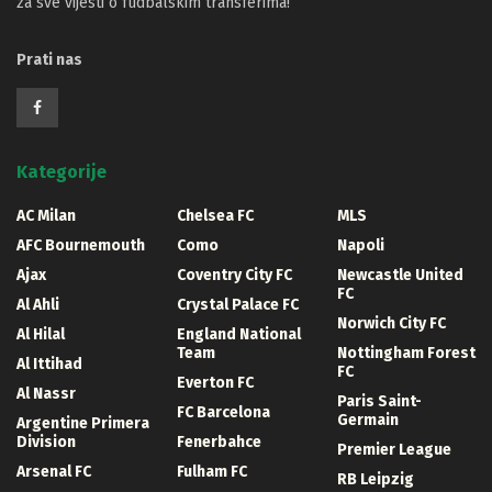
za sve vijesti o fudbalskim transferima!
Prati nas
Kategorije
AC Milan
Chelsea FC
MLS
AFC Bournemouth
Como
Napoli
Ajax
Coventry City FC
Newcastle United
FC
Al Ahli
Crystal Palace FC
Norwich City FC
Al Hilal
England National
Team
Nottingham Forest
Al Ittihad
FC
Everton FC
Al Nassr
Paris Saint-
FC Barcelona
Germain
Argentine Primera
Division
Fenerbahce
Premier League
Arsenal FC
Fulham FC
RB Leipzig