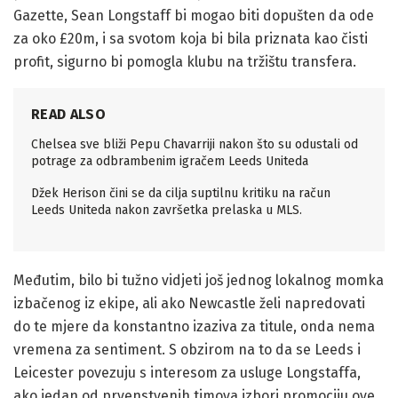
Gazette, Sean Longstaff bi mogao biti dopušten da ode
za oko £20m, i sa svotom koja bi bila priznata kao čisti
profit, sigurno bi pomogla klubu na tržištu transfera.
READ ALSO
Chelsea sve bliži Pepu Chavarriji nakon što su odustali od
potrage za odbrambenim igračem Leeds Uniteda
Džek Herison čini se da cilja suptilnu kritiku na račun
Leeds Uniteda nakon završetka prelaska u MLS.
Međutim, bilo bi tužno vidjeti još jednog lokalnog momka
izbačenog iz ekipe, ali ako Newcastle želi napredovati
do te mjere da konstantno izaziva za titule, onda nema
vremena za sentiment. S obzirom na to da se Leeds i
Leicester povezuju s interesom za usluge Longstaffa,
ako jedan od prvenstvenih timova izbori promociju ove