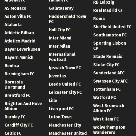
Arsenal FC
Fulham FC
RB Leipzig
AS Monaco
Galatasaray
Real Madrid CF
Aston Villa FC
Huddersfield Town
Roma
FC
Atalanta
Sheffield United FC
Hull City FC
Athletic Bilbao
Southampton FC
Inter Miami
Atletico Madrid
Sporting Lisbon
Inter Milan
CP
Bayer Leverkusen
International
Stade Rennais
Bayern Munich
Football
Stoke City FC
Benfica
Ipswich Town FC
Sunderland AFC
Birmingham FC
Juventus
Swansea City AFC
Borussia
Leeds United FC
Dortmund
Tottenham FC
Leicester City FC
Brentford FC
Watford FC
Lille
Brighton And Hove
West Bromwich
Albion
Liverpool FC
Albion FC
Burnley FC
Luton Town
West Ham FC
Cardiff City FC
Manchester City
Wolverhampton
Wanderers
Celtic FC
Manchester United