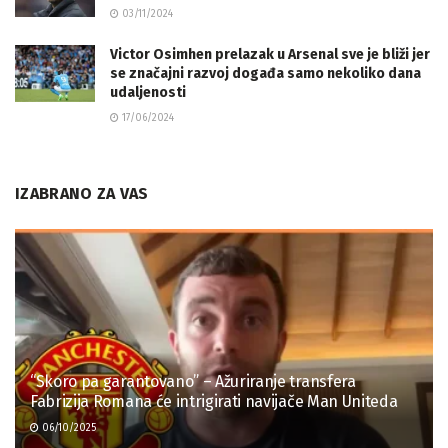
03/11/2024
Victor Osimhen prelazak u Arsenal sve je bliži jer
se značajni razvoj događa samo nekoliko dana
udaljenosti
17/06/2024
IZABRANO ZA VAS
“Skoro pa garantovano” – Ažuriranje transfera
Fabrizija Romana će intrigirati navijače Man Uniteda
06/10/2025