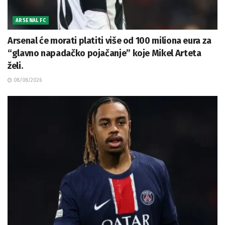
ARSENAL FC
Arsenal će morati platiti više od 100 miliona eura za
“glavno napadačko pojačanje” koje Mikel Arteta
želi.
08/08/2026