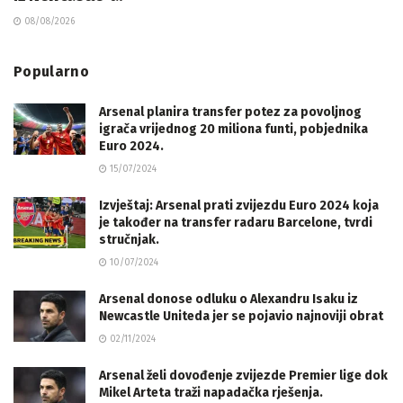
08/08/2026
Popularno
Arsenal planira transfer potez za povoljnog
igrača vrijednog 20 miliona funti, pobjednika
Euro 2024.
15/07/2024
Izvještaj: Arsenal prati zvijezdu Euro 2024 koja
je također na transfer radaru Barcelone, tvrdi
stručnjak.
10/07/2024
Arsenal donose odluku o Alexandru Isaku iz
Newcastle Uniteda jer se pojavio najnoviji obrat
02/11/2024
Arsenal želi dovođenje zvijezde Premier lige dok
Mikel Arteta traži napadačka rješenja.