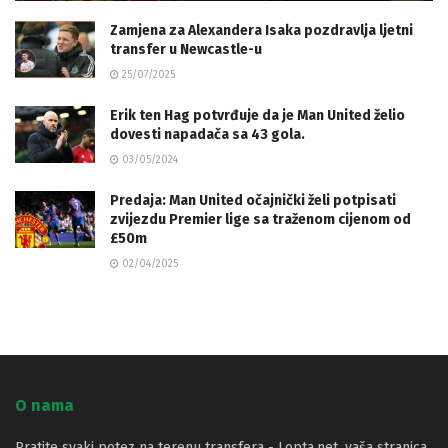
Zamjena za Alexandera Isaka pozdravlja ljetni
transfer u Newcastle-u
25/07/2025
Erik ten Hag potvrđuje da je Man United želio
dovesti napadača sa 43 gola.
03/05/2024
Predaja: Man United očajnički želi potpisati
zvijezdu Premier lige sa traženom cijenom od
£50m
02/04/2025
O nama
Pratite svaki potez na terenu transfera - Lopta.net, vaša stranica