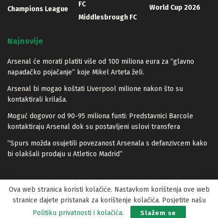
FC
World Cup 2026
Champions League
Middlesbrough FC
Najnovije
Arsenal će morati platiti više od 100 miliona eura za “glavno
napadačko pojačanje” koje Mikel Arteta želi.
Arsenal bi mogao koštati Liverpool milione nakon što su
kontaktirali krilaša.
Moguć dogovor od 90-95 miliona funti: Predstavnici Barcole
kontaktiraju Arsenal dok su postavljeni uslovi transfera
“Spurs možda osujetili povezanost Arsenala s defanzivcem kako
bi olakšali prodaju u Atletico Madrid”
Ova web stranica koristi kolačiće. Nastavkom korištenja ove web
stranice dajete pristanak za korištenje kolačića. Posjetite našu
© 2023 Lopta.net
Politiku privatnosti i kolačića
.
Slažem se