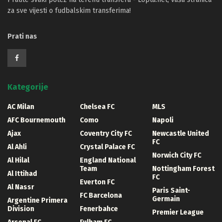
za sve vijesti o fudbalskim transferima!
Prati nas
Kategorije
AC Milan
Chelsea FC
MLS
AFC Bournemouth
Como
Napoli
Ajax
Coventry City FC
Newcastle United
FC
Al Ahli
Crystal Palace FC
Norwich City FC
Al Hilal
England National
Team
Nottingham Forest
Al Ittihad
FC
Everton FC
Al Nassr
Paris Saint-
FC Barcelona
Germain
Argentine Primera
Division
Fenerbahce
Premier League