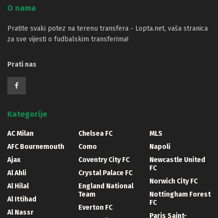
O nama
Pratite svaki potez na terenu transfera - Lopta.net, vaša stranica
za sve vijesti o fudbalskim transferima!
Prati nas
Kategorije
AC Milan
Chelsea FC
MLS
AFC Bournemouth
Como
Napoli
Ajax
Coventry City FC
Newcastle United
FC
Al Ahli
Crystal Palace FC
Norwich City FC
Al Hilal
England National
Team
Nottingham Forest
Al Ittihad
FC
Everton FC
Al Nassr
Paris Saint-