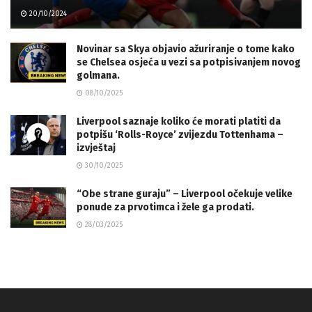
20/10/2024
Novinar sa Skya objavio ažuriranje o tome kako
se Chelsea osjeća u vezi sa potpisivanjem novog
golmana.
08/10/2025
Liverpool saznaje koliko će morati platiti da
potpišu ‘Rolls-Royce’ zvijezdu Tottenhama –
izvještaj
30/10/2025
“Obe strane guraju” – Liverpool očekuje velike
ponude za prvotimca i žele ga prodati.
28/03/2025