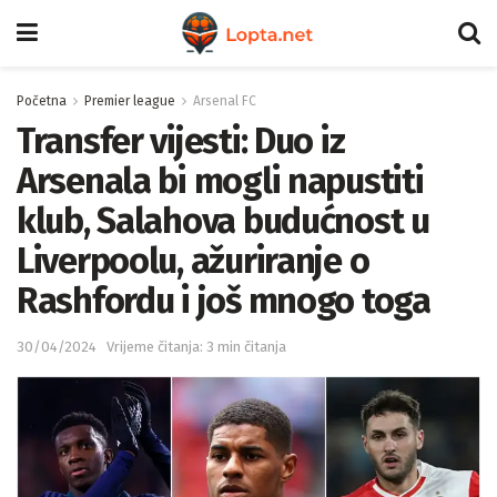
Početna
Premier league
Arsenal FC
Transfer vijesti: Duo iz
Arsenala bi mogli napustiti
klub, Salahova budućnost u
Liverpoolu, ažuriranje o
Rashfordu i još mnogo toga
30/04/2024
Vrijeme čitanja: 3 min čitanja