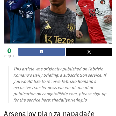
0
PODJELE
This article was originally published on Fabrizio
Romano’s Daily Briefing, a subscription service. If
you would like to receive Fabrizio Romano’s
exclusive transfer news via email ahead of
publication on caughtoffside.com, please sign-up
for the service here: thedailybriefing.io
Arsenalov plan za napadače