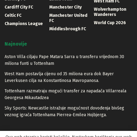
West Ham FC
Cardiff City FC
Manchester City
Wolverhampton
Wanderers
Celtic FC
Manchester United
FC
World Cup 2026
Champions League
Middlesbrough FC
Najnovije
Aston Villa ciljaju Pape Matara Sarra u transferu vrijednom 30
miliona funti u Tottenham
West Ham postavlja cijenu od 35 miliona eura dok Bayer
Leverkusen cilja na Konstantinosa Mavropanosa.
Tottenham razmatraju mogući transfer za napadača Villarreala
Georgesa Mikautadzea
Sky Sports: Newcastle istražuje mogućnost dovođenja bivšeg
veznog igrača Tottenhama Pierrea-Emilea Hojbjerga.