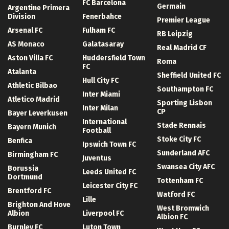
FC Barcelona
Germain
Argentine Primera
Division
Fenerbahce
Premier League
Arsenal FC
Fulham FC
RB Leipzig
AS Monaco
Galatasaray
Real Madrid CF
Aston Villa FC
Huddersfield Town
Roma
FC
Atalanta
Sheffield United FC
Hull City FC
Athletic Bilbao
Southampton FC
Inter Miami
Atletico Madrid
Sporting Lisbon
Inter Milan
CP
Bayer Leverkusen
International
Stade Rennais
Bayern Munich
Football
Stoke City FC
Benfica
Ipswich Town FC
Sunderland AFC
Birmingham FC
Juventus
Swansea City AFC
Borussia
Leeds United FC
Dortmund
Tottenham FC
Leicester City FC
Brentford FC
Watford FC
Lille
Brighton And Hove
West Bromwich
Albion
Liverpool FC
Albion FC
Burnley FC
Luton Town