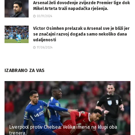
Arsenal želi dovođenje zvijezde Premier lige dok
Mikel Arteta traži napadačka rješenja.
03/11/2024
Victor Osimhen prelazak u Arsenal sve je bliži jer
se značajni razvoj događa samo nekoliko dana
udaljenosti
17/06/2024
IZABRANO ZA VAS
Liverpool protiv Chelsea: Velika imena na klupi oba
trenera.