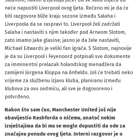
neće napustiti Liverpool ovog ljeta. Rečeno mi je da će
biti razgovora bliže kraju sezone između Salaha i
Liverpoola da se raspravi to. Liverpool želi zadržati
Salaha i nastaviti s njim također pod Arneom Slotom,
zato imamo jake glasine; jasno je da žele nastaviti,
Michael Edwards je veliki fan igrača. S Slotom, najnovije
je da su Liverpool i Feyenoord potpisali sve dokumente
za imminentni prelazak holandskog menadžera da
zamijeni Jürgena Kloppa na Anfieldu. Još će trebati neko
vrijeme za službenu izjavu kluba, planiranu između
klubova za ovu sedmicu, ali sve je dogovoreno i
potvrđeno.
Nakon što sam čuo, Manchester United još nije
obavijestio Rashforda o ničemu, unatoč nekim
izvještajima da bi mu se moglo dopustiti da ode za
značajnu ponudu ovog ljeta. Interni razgovor je o