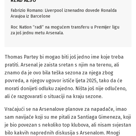
READ ALSO
Fabrizio Romano: Liverpool iznenadno dovede Ronalda
Araujoa iz Barcelone
Roc Nation “radi” na mogućem transferu u Premijer ligu
za još jednu metu Arsenala.
Thomas Partey bi mogao biti još jedno ime koje treba
pratiti. Arsenal je zaista sretan s njim na terenu, ali
znamo da je ovo bila teška sezona za njega zbog
povreda, a njegov ugovor ističe ljeta 2025, tako da će
morati donijeti odluku zajedno. Ništa još nije odlučeno,
ali će razgovarati o situaciji na kraju sezone.
Vraćajući se na Arsenalove planove za napadače, imao
sam navijače koji su me pitali za Santiaga Gimeneza, koji
je bio povezan s nekoliko top klubova, ali nisam svjestan
bilo kakvih naprednih diskusija s Arsenalom. Mnogi