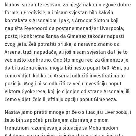
klubovi su zainteresovani za njega nakon njegove dobre
forme u Eredivisie, ali nisam svjestan bilo kakvih
kontakata s Arsenalom. Ipak, s Arneom Slotom koji
napušta Feyenoord da postane menadžer Liverpoola,
postoji konkretna šansa da Gimenez također napusti
ovog ljeta. Želi potražiti prilike, a naravno znamo da
Arsenal traži napadače, ali još nisam svjestan da li je to
već nešto konkretno. Ono što mogu reći za Gimeneza je
da bi tražena cijena mogla biti nešto poput €40-45m, pa
ćemo vidjeti koliko će Arsenal odlučiti investirati na tu
poziciju. Mogli bi se odlučiti za veću investiciju poput
Viktora Gyokeresa, koji je cijenjen od strane Arsenala, ili
ćemo vidjeti žele li jeftiniju opciju poput Gimeneza.
Nastavljamo pratiti mnoge priče o situaciji u Liverpoolu, i
želio bih započeti pružanjem ažuriranja o mom
trenutnom razumijevanju situacije sa Mohamedom
Salahom, nakon izvještaja jučer da se sada osjeća da