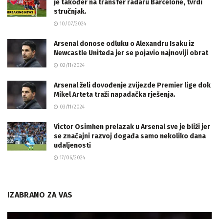
je također na transfer radaru Barcelone, tvrdi
stručnjak.
10/07/2024
Arsenal donose odluku o Alexandru Isaku iz
Newcastle Uniteda jer se pojavio najnoviji obrat
02/11/2024
Arsenal želi dovođenje zvijezde Premier lige dok
Mikel Arteta traži napadačka rješenja.
03/11/2024
Victor Osimhen prelazak u Arsenal sve je bliži jer
se značajni razvoj događa samo nekoliko dana
udaljenosti
17/06/2024
IZABRANO ZA VAS