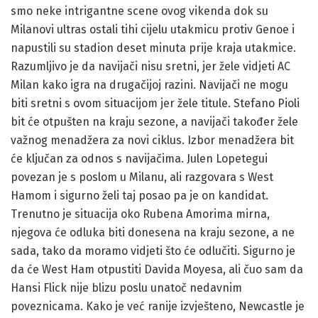
smo neke intrigantne scene ovog vikenda dok su
Milanovi ultras ostali tihi cijelu utakmicu protiv Genoe i
napustili su stadion deset minuta prije kraja utakmice.
Razumljivo je da navijači nisu sretni, jer žele vidjeti AC
Milan kako igra na drugačijoj razini. Navijači ne mogu
biti sretni s ovom situacijom jer žele titule. Stefano Pioli
bit će otpušten na kraju sezone, a navijači također žele
važnog menadžera za novi ciklus. Izbor menadžera bit
će ključan za odnos s navijačima. Julen Lopetegui
povezan je s poslom u Milanu, ali razgovara s West
Hamom i sigurno želi taj posao pa je on kandidat.
Trenutno je situacija oko Rubena Amorima mirna,
njegova će odluka biti donesena na kraju sezone, a ne
sada, tako da moramo vidjeti što će odlučiti. Sigurno je
da će West Ham otpustiti Davida Moyesa, ali čuo sam da
Hansi Flick nije blizu poslu unatoč nedavnim
poveznicama. Kako je već ranije izvješteno, Newcastle je