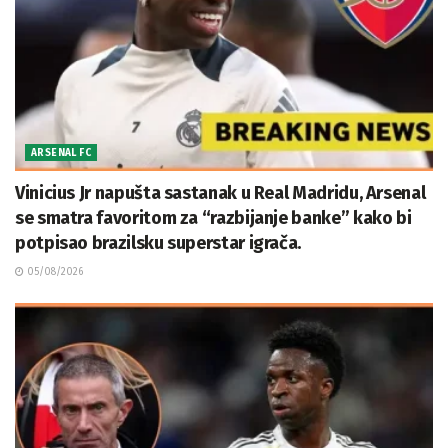
ARSENAL FC
Vinicius Jr napušta sastanak u Real Madridu, Arsenal
se smatra favoritom za “razbijanje banke” kako bi
potpisao brazilsku superstar igrača.
05/08/2026