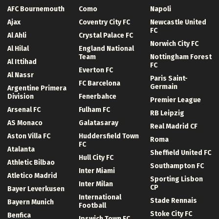
AFC Bournemouth
Como
Napoli
Ajax
Coventry City FC
Newcastle United
FC
Al Ahli
Crystal Palace FC
Norwich City FC
Al Hilal
England National
Team
Nottingham Forest
Al Ittihad
FC
Everton FC
Al Nassr
Paris Saint-
FC Barcelona
Germain
Argentine Primera
Division
Fenerbahce
Premier League
Arsenal FC
Fulham FC
RB Leipzig
AS Monaco
Galatasaray
Real Madrid CF
Aston Villa FC
Huddersfield Town
Roma
FC
Atalanta
Sheffield United FC
Hull City FC
Athletic Bilbao
Southampton FC
Inter Miami
Atletico Madrid
Sporting Lisbon
Inter Milan
CP
Bayer Leverkusen
International
Stade Rennais
Bayern Munich
Football
Stoke City FC
Benfica
Ipswich Town FC