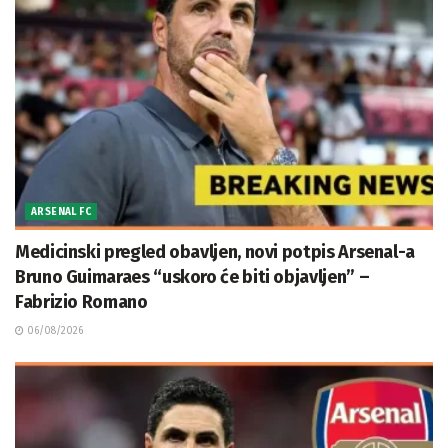
ARSENAL FC
Medicinski pregled obavljen, novi potpis Arsenal-a
Bruno Guimaraes “uskoro će biti objavljen” –
Fabrizio Romano
06/08/2026