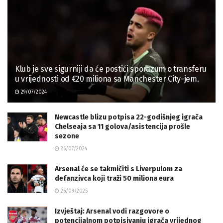
Klub je sve sigurniji da će postići sporazum o transferu
u vrijednosti od €20 miliona sa Manchester City-jem.
29/07/2024
Newcastle blizu potpisa 22-godišnjeg igrača
Chelseaja sa 11 golova/asistencija prošle
sezone
26/07/2024
Arsenal će se takmičiti s Liverpulom za
defanzivca koji traži 50 miliona eura
25/03/2025
Izvještaj: Arsenal vodi razgovore o
potencijalnom potpisivanju igrača vrijednog