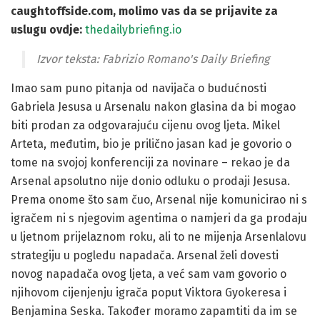
caughtoffside.com, molimo vas da se prijavite za
uslugu ovdje:
thedailybriefing.io
Izvor teksta: Fabrizio Romano's Daily Briefing
Imao sam puno pitanja od navijača o budućnosti
Gabriela Jesusa u Arsenalu nakon glasina da bi mogao
biti prodan za odgovarajuću cijenu ovog ljeta. Mikel
Arteta, međutim, bio je prilično jasan kad je govorio o
tome na svojoj konferenciji za novinare – rekao je da
Arsenal apsolutno nije donio odluku o prodaji Jesusa.
Prema onome što sam čuo, Arsenal nije komunicirao ni s
igračem ni s njegovim agentima o namjeri da ga prodaju
u ljetnom prijelaznom roku, ali to ne mijenja Arsenlalovu
strategiju u pogledu napadača. Arsenal želi dovesti
novog napadača ovog ljeta, a već sam vam govorio o
njihovom cijenjenju igrača poput Viktora Gyokeresa i
Benjamina Seska. Također moramo zapamtiti da im se