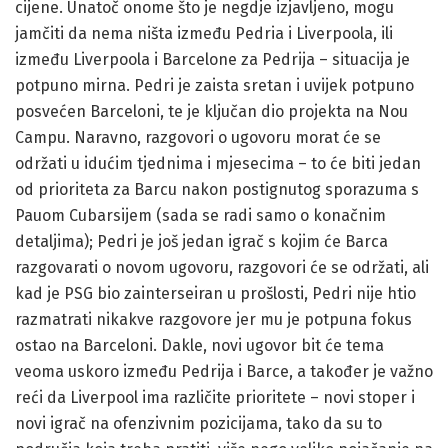
cijene. Unatoč onome što je negdje izjavljeno, mogu
jamčiti da nema ništa između Pedria i Liverpoola, ili
između Liverpoola i Barcelone za Pedrija – situacija je
potpuno mirna. Pedri je zaista sretan i uvijek potpuno
posvećen Barceloni, te je ključan dio projekta na Nou
Campu. Naravno, razgovori o ugovoru morat će se
održati u idućim tjednima i mjesecima – to će biti jedan
od prioriteta za Barcu nakon postignutog sporazuma s
Pauom Cubarsijem (sada se radi samo o konačnim
detaljima); Pedri je još jedan igrač s kojim će Barca
razgovarati o novom ugovoru, razgovori će se održati, ali
kad je PSG bio zainterseiran u prošlosti, Pedri nije htio
razmatrati nikakve razgovore jer mu je potpuna fokus
ostao na Barceloni. Dakle, novi ugovor bit će tema
veoma uskoro između Pedrija i Barce, a također je važno
reći da Liverpool ima različite prioritete – novi stoper i
novi igrač na ofenzivnim pozicijama, tako da su to