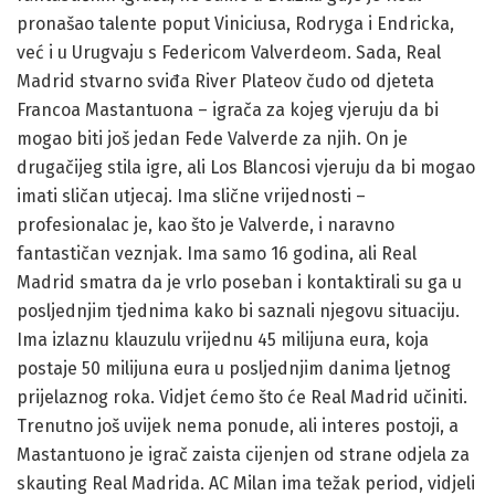
pronašao talente poput Viniciusa, Rodryga i Endricka,
već i u Urugvaju s Federicom Valverdeom. Sada, Real
Madrid stvarno sviđa River Plateov čudo od djeteta
Francoa Mastantuona – igrača za kojeg vjeruju da bi
mogao biti još jedan Fede Valverde za njih. On je
drugačijeg stila igre, ali Los Blancosi vjeruju da bi mogao
imati sličan utjecaj. Ima slične vrijednosti –
profesionalac je, kao što je Valverde, i naravno
fantastičan veznjak. Ima samo 16 godina, ali Real
Madrid smatra da je vrlo poseban i kontaktirali su ga u
posljednjim tjednima kako bi saznali njegovu situaciju.
Ima izlaznu klauzulu vrijednu 45 milijuna eura, koja
postaje 50 milijuna eura u posljednjim danima ljetnog
prijelaznog roka. Vidjet ćemo što će Real Madrid učiniti.
Trenutno još uvijek nema ponude, ali interes postoji, a
Mastantuono je igrač zaista cijenjen od strane odjela za
skauting Real Madrida. AC Milan ima težak period, vidjeli