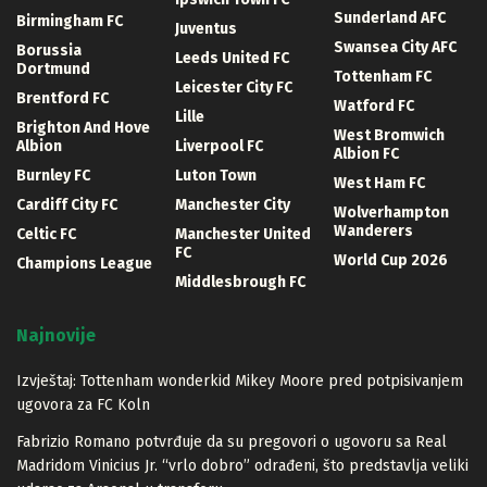
Sunderland AFC
Birmingham FC
Juventus
Swansea City AFC
Borussia
Leeds United FC
Dortmund
Tottenham FC
Leicester City FC
Brentford FC
Watford FC
Lille
Brighton And Hove
West Bromwich
Albion
Liverpool FC
Albion FC
Burnley FC
Luton Town
West Ham FC
Cardiff City FC
Manchester City
Wolverhampton
Wanderers
Celtic FC
Manchester United
FC
World Cup 2026
Champions League
Middlesbrough FC
Najnovije
Izvještaj: Tottenham wonderkid Mikey Moore pred potpisivanjem
ugovora za FC Koln
Fabrizio Romano potvrđuje da su pregovori o ugovoru sa Real
Madridom Vinicius Jr. “vrlo dobro” odrađeni, što predstavlja veliki