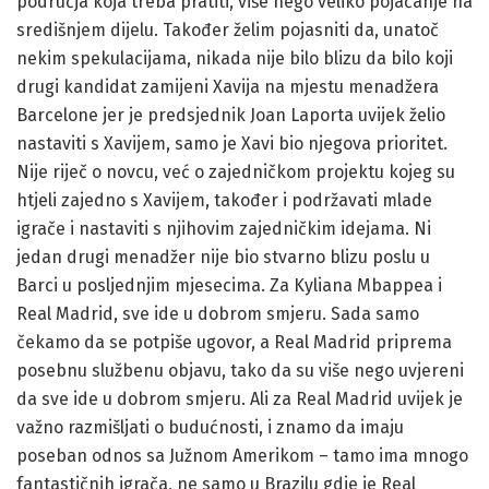
područja koja treba pratiti, više nego veliko pojačanje na
središnjem dijelu. Također želim pojasniti da, unatoč
nekim spekulacijama, nikada nije bilo blizu da bilo koji
drugi kandidat zamijeni Xavija na mjestu menadžera
Barcelone jer je predsjednik Joan Laporta uvijek želio
nastaviti s Xavijem, samo je Xavi bio njegova prioritet.
Nije riječ o novcu, već o zajedničkom projektu kojeg su
htjeli zajedno s Xavijem, također i podržavati mlade
igrače i nastaviti s njihovim zajedničkim idejama. Ni
jedan drugi menadžer nije bio stvarno blizu poslu u
Barci u posljednjim mjesecima. Za Kyliana Mbappea i
Real Madrid, sve ide u dobrom smjeru. Sada samo
čekamo da se potpiše ugovor, a Real Madrid priprema
posebnu službenu objavu, tako da su više nego uvjereni
da sve ide u dobrom smjeru. Ali za Real Madrid uvijek je
važno razmišljati o budućnosti, i znamo da imaju
poseban odnos sa Južnom Amerikom – tamo ima mnogo
fantastičnih igrača, ne samo u Brazilu gdje je Real