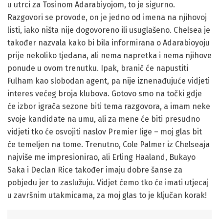
u utrci za Tosinom Adarabiyojom, to je sigurno.
Razgovori se provode, on je jedno od imena na njihovoj
listi, iako ništa nije dogovoreno ili usuglašeno. Chelsea je
također nazvala kako bi bila informirana o Adarabioyoju
prije nekoliko tjedana, ali nema napretka i nema njihove
ponude u ovom trenutku. Ipak, branič će napustiti
Fulham kao slobodan agent, pa nije iznenađujuće vidjeti
interes većeg broja klubova. Gotovo smo na točki gdje
će izbor igrača sezone biti tema razgovora, a imam neke
svoje kandidate na umu, ali za mene će biti presudno
vidjeti tko će osvojiti naslov Premier lige – moj glas bit
će temeljen na tome. Trenutno, Cole Palmer iz Chelseaja
najviše me impresionirao, ali Erling Haaland, Bukayo
Saka i Declan Rice također imaju dobre šanse za
pobjedu jer to zaslužuju. Vidjet ćemo tko će imati utjecaj
u završnim utakmicama, za moj glas to je ključan korak!