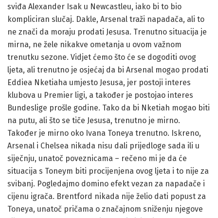
sviđa Alexander Isak u Newcastleu, iako bi to bio
kompliciran slučaj. Dakle, Arsenal traži napadača, ali to
ne znači da moraju prodati Jesusa. Trenutno situacija je
mirna, ne žele nikakve ometanja u ovom važnom
trenutku sezone. Vidjet ćemo što će se dogoditi ovog
ljeta, ali trenutno je osjećaj da bi Arsenal mogao prodati
Eddiea Nketiaha umjesto Jesusa, jer postoji interes
klubova u Premier ligi, a također je postojao interes
Bundeslige prošle godine. Tako da bi Nketiah mogao biti
na putu, ali što se tiče Jesusa, trenutno je mirno.
Također je mirno oko Ivana Toneya trenutno. Iskreno,
Arsenal i Chelsea nikada nisu dali prijedloge sada ili u
siječnju, unatoč poveznicama – rečeno mi je da će
situacija s Toneym biti procijenjena ovog ljeta i to nije za
svibanj. Pogledajmo domino efekt vezan za napadače i
cijenu igrača. Brentford nikada nije želio dati popust za
Toneya, unatoč pričama o značajnom sniženju njegove