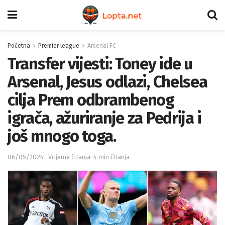
Početna
Premier league
Arsenal FC
Transfer vijesti: Toney ide u
Arsenal, Jesus odlazi, Chelsea
cilja Prem odbrambenog
igrača, ažuriranje za Pedrija i
još mnogo toga.
06/05/2024
Vrijeme čitanja: 4 min čitanja