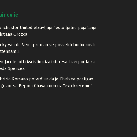
ajnovije
nchester United objavljuje šesto ljetno pojačanje
istiana Orozca
cky van de Ven spreman se posvetiti budućnosti
ottenhamu.
n Jacobs otkriva istinu iza interesa Liverpoola za
eda Spencea.
brizio Romano potvrđuje da je Chelsea postigao
ogovor sa Pepom Chavarriom uz “evo krećemo”