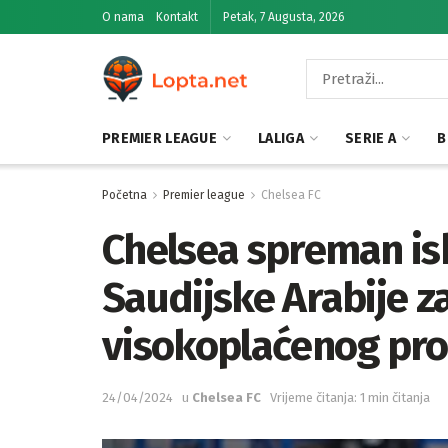
O nama
Kontakt
Petak, 7 Augusta, 2026
PREMIER LEAGUE
LALIGA
SERIE A
B
Početna
Premier league
Chelsea FC
Chelsea spreman isk
Saudijske Arabije z
visokoplaćenog pr
24/04/2024
u
Chelsea FC
Vrijeme čitanja: 1 min čitanja