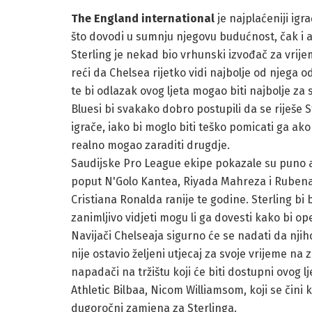
The England international
je najplaćeniji igr
što dovodi u sumnju njegovu budućnost, čak i 
Sterling je nekad bio vrhunski izvođač za vrijem
reći da Chelsea rijetko vidi najbolje od njega
te bi odlazak ovog ljeta mogao biti najbolje za 
Bluesi bi svakako dobro postupili da se riješe S
igrače, iako bi moglo biti teško pomicati ga ako 
realno mogao zaraditi drugdje.
Saudijske Pro League ekipe pokazale su puno am
poput N'Golo Kantea, Riyada Mahreza i Rubena
Cristiana Ronalda ranije te godine. Sterling bi 
zanimljivo vidjeti mogu li ga dovesti kako bi ope
Navijači Chelseaja sigurno će se nadati da njih
nije ostavio željeni utjecaj za svoje vrijeme n
napadači na tržištu koji će biti dostupni ovog l
Athletic Bilbaa, Nicom Williamsom, koji se čini
dugoročni zamjena za Sterlinga.