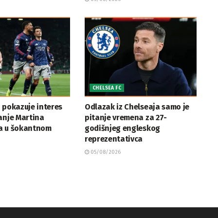
CHELSEA FC
 pokazuje interes
Odlazak iz Chelseaja samo je
anje Martina
pitanje vremena za 27-
a u šokantnom
godišnjeg engleskog
reprezentativca
05/08/2026