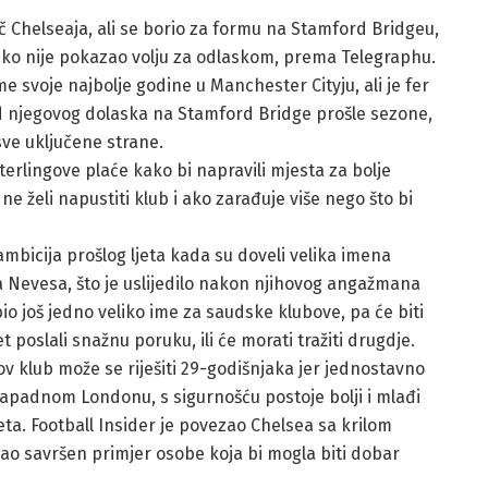
ač Chelseaja, ali se borio za formu na Stamford Bridgeu,
ako nije pokazao volju za odlaskom, prema Telegraphu.
e svoje najbolje godine u Manchester Cityju, ali je fer
 od njegovog dolaska na Stamford Bridge prošle sezone,
sve uključene strane.
terlingove plaće kako bi napravili mjesta za bolje
ne želi napustiti klub i ako zarađuje više nego što bi
bicija prošlog ljeta kada su doveli velika imena
 Nevesa, što je uslijedilo nakon njihovog angažmana
bio još jedno veliko ime za saudske klubove, pa će biti
t poslali snažnu poruku, ili će morati tražiti drugdje.
ov klub može se riješiti 29-godišnjaka jer jednostavno
a zapadnom Londonu, s sigurnošću postoje bolji i mlađi
jeta. Football Insider je povezao Chelsea sa krilom
 kao savršen primjer osobe koja bi mogla biti dobar