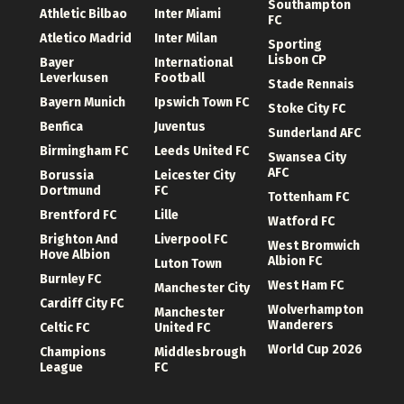
Southampton
Athletic Bilbao
Inter Miami
FC
Atletico Madrid
Inter Milan
Sporting
Lisbon CP
Bayer
International
Leverkusen
Football
Stade Rennais
Bayern Munich
Ipswich Town FC
Stoke City FC
Benfica
Juventus
Sunderland AFC
Birmingham FC
Leeds United FC
Swansea City
AFC
Borussia
Leicester City
Dortmund
FC
Tottenham FC
Brentford FC
Lille
Watford FC
Brighton And
Liverpool FC
West Bromwich
Hove Albion
Albion FC
Luton Town
Burnley FC
West Ham FC
Manchester City
Cardiff City FC
Wolverhampton
Manchester
Wanderers
Celtic FC
United FC
World Cup 2026
Champions
Middlesbrough
League
FC