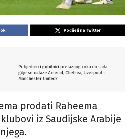
ook
Podijeli na Twitter
Pobjednici i gubitnici prelaznog roka do sada –
gdje se nalaze Arsenal, Chelsea, Liverpool i
Manchester United?
rema prodati Raheema
 klubovi iz Saudijske Arabije
 njega.