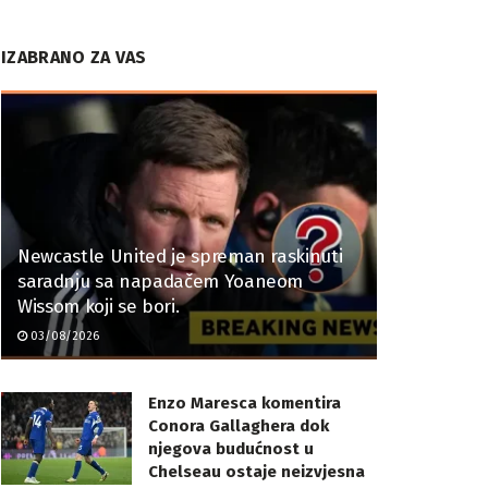
IZABRANO ZA VAS
Newcastle United je spreman raskinuti
saradnju sa napadačem Yoaneom
Wissom koji se bori.
03/08/2026
Enzo Maresca komentira
Conora Gallaghera dok
njegova budućnost u
Chelseau ostaje neizvjesna