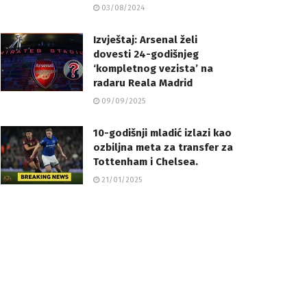
03/08/2024
Izvještaj: Arsenal želi
dovesti 24-godišnjeg
‘kompletnog vezista’ na
radaru Reala Madrid
09/09/2025
10-godišnji mladić izlazi kao
ozbiljna meta za transfer za
Tottenham i Chelsea.
21/01/2025