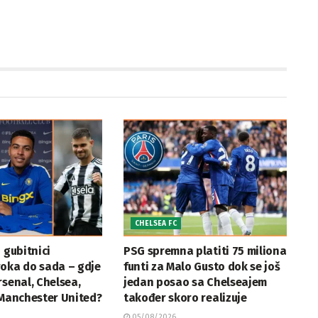
CHELSEA FC
 gubitnici
PSG spremna platiti 75 miliona
roka do sada – gdje
funti za Malo Gusto dok se još
rsenal, Chelsea,
jedan posao sa Chelseajem
 Manchester United?
također skoro realizuje
05/08/2026