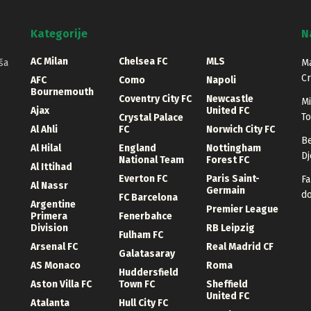
Kategorije
N
AC Milan
Chelsea FC
MLS
ša
Ma
Cr
AFC
Como
Napoli
Bournemouth
Coventry City FC
Newcastle
Mi
Ajax
United FC
T
Crystal Palace
Al Ahli
FC
Norwich City FC
Be
Al Hilal
England
Nottingham
Dj
National Team
Forest FC
Al Ittihad
Everton FC
Paris Saint-
Fa
Al Nassr
Germain
d
FC Barcelona
Argentine
Premier League
Primera
Fenerbahce
Division
RB Leipzig
Fulham FC
Arsenal FC
Real Madrid CF
Galatasaray
AS Monaco
Roma
Huddersfield
Aston Villa FC
Town FC
Sheffield
United FC
Atalanta
Hull City FC