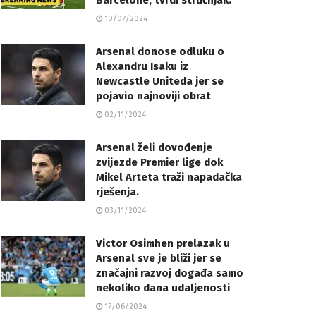
Barcelone, tvrdi stručnjak.
10/07/2024
Arsenal donose odluku o
Alexandru Isaku iz
Newcastle Uniteda jer se
pojavio najnoviji obrat
02/11/2024
Arsenal želi dovođenje
zvijezde Premier lige dok
Mikel Arteta traži napadačka
rješenja.
03/11/2024
Victor Osimhen prelazak u
Arsenal sve je bliži jer se
značajni razvoj događa samo
nekoliko dana udaljenosti
17/06/2024