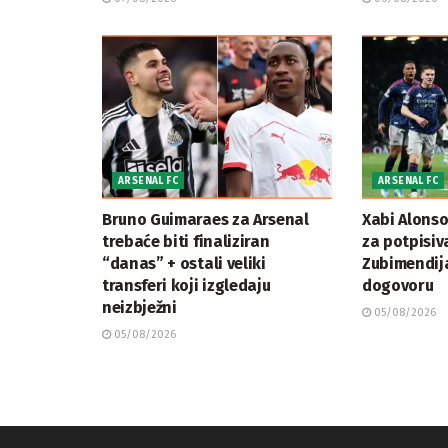
ARSENAL FC
ARSENAL FC
Bruno Guimaraes za Arsenal
Xabi Alonso
trebaće biti finaliziran
za potpisiv
“danas” + ostali veliki
Zubimendij
transferi koji izgledaju
dogovoru
neizbježni
05/08/2026
05/08/2026