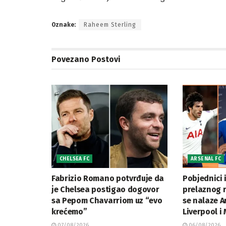
Oznake:
Raheem Sterling
Povezano
Postovi
CHELSEA FC
ARSENAL FC
Fabrizio Romano potvrđuje da
Pobjednici i
je Chelsea postigao dogovor
prelaznog 
sa Pepom Chavarriom uz “evo
se nalaze A
krećemo”
Liverpool i
07/08/2026
06/08/2026