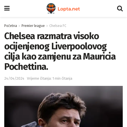
Početna
Premier league
Chelsea FC
Chelsea razmatra visoko
ocijenjenog Liverpoolovog
cilja kao zamjenu za Mauricia
Pochettina.
24/04/2024
Vrijeme čitanja: 1 min čitanja