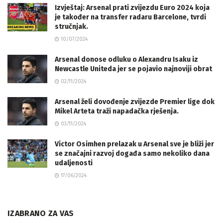
Izvještaj: Arsenal prati zvijezdu Euro 2024 koja
je također na transfer radaru Barcelone, tvrdi
stručnjak.
10/07/2024
Arsenal donose odluku o Alexandru Isaku iz
Newcastle Uniteda jer se pojavio najnoviji obrat
02/11/2024
Arsenal želi dovođenje zvijezde Premier lige dok
Mikel Arteta traži napadačka rješenja.
03/11/2024
Victor Osimhen prelazak u Arsenal sve je bliži jer
se značajni razvoj događa samo nekoliko dana
udaljenosti
17/06/2024
IZABRANO ZA VAS