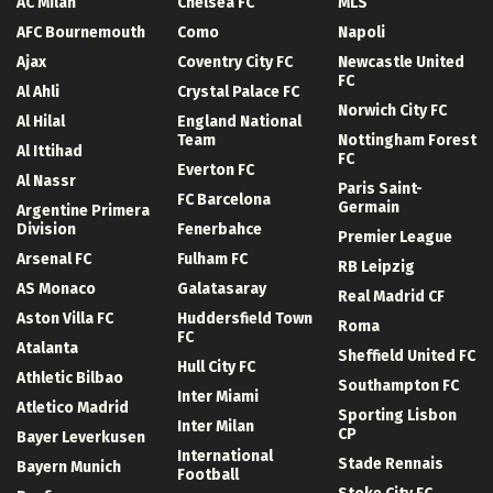
AC Milan
Chelsea FC
MLS
AFC Bournemouth
Como
Napoli
Ajax
Coventry City FC
Newcastle United
FC
Al Ahli
Crystal Palace FC
Norwich City FC
Al Hilal
England National
Team
Nottingham Forest
Al Ittihad
FC
Everton FC
Al Nassr
Paris Saint-
FC Barcelona
Germain
Argentine Primera
Division
Fenerbahce
Premier League
Arsenal FC
Fulham FC
RB Leipzig
AS Monaco
Galatasaray
Real Madrid CF
Aston Villa FC
Huddersfield Town
Roma
FC
Atalanta
Sheffield United FC
Hull City FC
Athletic Bilbao
Southampton FC
Inter Miami
Atletico Madrid
Sporting Lisbon
Inter Milan
CP
Bayer Leverkusen
International
Stade Rennais
Bayern Munich
Football