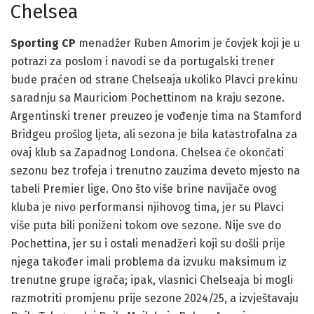
Chelsea
Sporting CP
menadžer Ruben Amorim je čovjek koji je u
potrazi za poslom i navodi se da portugalski trener
bude praćen od strane Chelseaja ukoliko Plavci prekinu
saradnju sa Mauriciom Pochettinom na kraju sezone.
Argentinski trener preuzeo je vođenje tima na Stamford
Bridgeu prošlog ljeta, ali sezona je bila katastrofalna za
ovaj klub sa Zapadnog Londona. Chelsea će okončati
sezonu bez trofeja i trenutno zauzima deveto mjesto na
tabeli Premier lige. Ono što više brine navijače ovog
kluba je nivo performansi njihovog tima, jer su Plavci
više puta bili poniženi tokom ove sezone. Nije sve do
Pochettina, jer su i ostali menadžeri koji su došli prije
njega također imali problema da izvuku maksimum iz
trenutne grupe igrača; ipak, vlasnici Chelseaja bi mogli
razmotriti promjenu prije sezone 2024/25, a izvještavaju