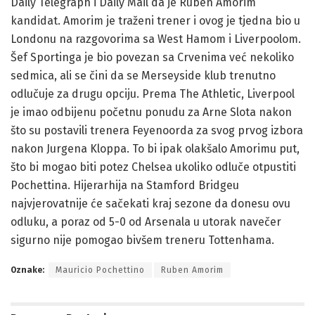
Daily Telegraph i Daily Mail da je Ruben Amorim
kandidat. Amorim je traženi trener i ovog je tjedna bio u
Londonu na razgovorima sa West Hamom i Liverpoolom.
Šef Sportinga je bio povezan sa Crvenima već nekoliko
sedmica, ali se čini da se Merseyside klub trenutno
odlučuje za drugu opciju. Prema The Athletic, Liverpool
je imao odbijenu početnu ponudu za Arne Slota nakon
što su postavili trenera Feyenoorda za svog prvog izbora
nakon Jurgena Kloppa. To bi ipak olakšalo Amorimu put,
što bi mogao biti potez Chelsea ukoliko odluče otpustiti
Pochettina. Hijerarhija na Stamford Bridgeu
najvjerovatnije će sačekati kraj sezone da donesu ovu
odluku, a poraz od 5-0 od Arsenala u utorak navečer
sigurno nije pomogao bivšem treneru Tottenhama.
Oznake:
Mauricio Pochettino
Ruben Amorim