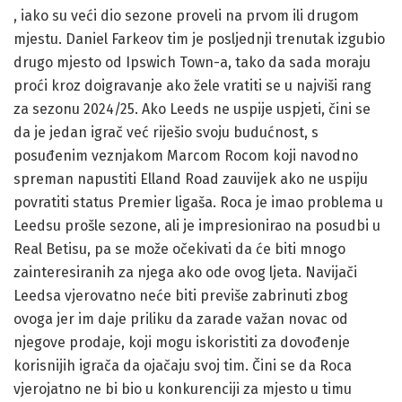
, iako su veći dio sezone proveli na prvom ili drugom
mjestu. Daniel Farkeov tim je posljednji trenutak izgubio
drugo mjesto od Ipswich Town-a, tako da sada moraju
proći kroz doigravanje ako žele vratiti se u najviši rang
za sezonu 2024/25. Ako Leeds ne uspije uspjeti, čini se
da je jedan igrač već riješio svoju budućnost, s
posuđenim veznjakom Marcom Rocom koji navodno
spreman napustiti Elland Road zauvijek ako ne uspiju
povratiti status Premier ligaša. Roca je imao problema u
Leedsu prošle sezone, ali je impresionirao na posudbi u
Real Betisu, pa se može očekivati da će biti mnogo
zainteresiranih za njega ako ode ovog ljeta. Navijači
Leedsa vjerovatno neće biti previše zabrinuti zbog
ovoga jer im daje priliku da zarade važan novac od
njegove prodaje, koji mogu iskoristiti za dovođenje
korisnijih igrača da ojačaju svoj tim. Čini se da Roca
vjerojatno ne bi bio u konkurenciji za mjesto u timu