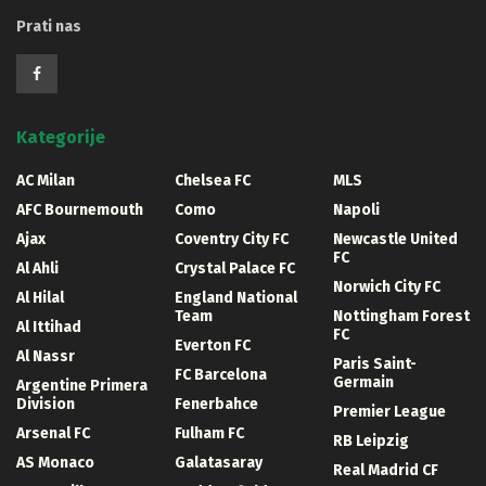
Prati nas
Kategorije
AC Milan
Chelsea FC
MLS
AFC Bournemouth
Como
Napoli
Ajax
Coventry City FC
Newcastle United
FC
Al Ahli
Crystal Palace FC
Norwich City FC
Al Hilal
England National
Team
Nottingham Forest
Al Ittihad
FC
Everton FC
Al Nassr
Paris Saint-
FC Barcelona
Germain
Argentine Primera
Division
Fenerbahce
Premier League
Arsenal FC
Fulham FC
RB Leipzig
AS Monaco
Galatasaray
Real Madrid CF