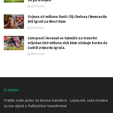
su ga izvidjeli.
05/01/2025
Ocjena 40 miliona funti: Cilj Chelsea i Newcastle
želi igrati za West Ham
22/07/2024
Liverpool i Arsenal se takmiče za transfer
vrijedan £60 miliona dok klub očekuje borbu da
zadrži zvijezdu igrača.
09/04/2025
O nama
Pratite svaki potez na terenu transfera - Lopta.net, vaša stranica
za sve vijesti o fudbalskim transferima!