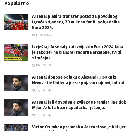
Popularno
Arsenal planira transfer potez za povoljnog
igrača vrijednog 20 miliona funti, pobjednika
Euro 2024.
15/07/2024
Izvještaj: Arsenal prati zvijezdu Euro 2024 koja
je također na transfer radaru Barcelone, tvrdi
stručnjak.
10/07/2024
Arsenal donose odluku o Alexandru Isaku iz
Newcastle Uniteda jer se pojavio najnoviji obrat
02/11/2024
Arsenal želi dovođenje zvijezde Premier lige dok
Mikel Arteta traži napadačka rješenja.
03/11/2024
Victor Osimhen prelazak u Arsenal sve je bliži jer