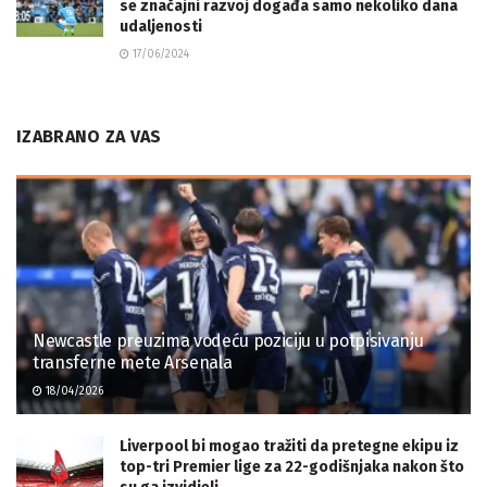
se značajni razvoj događa samo nekoliko dana
udaljenosti
17/06/2024
IZABRANO ZA VAS
Newcastle preuzima vodeću poziciju u potpisivanju
transferne mete Arsenala
18/04/2026
Liverpool bi mogao tražiti da pretegne ekipu iz
top-tri Premier lige za 22-godišnjaka nakon što