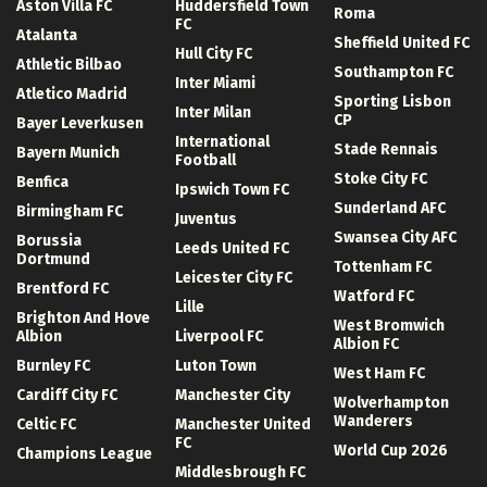
Aston Villa FC
Huddersfield Town
Roma
FC
Atalanta
Sheffield United FC
Hull City FC
Athletic Bilbao
Southampton FC
Inter Miami
Atletico Madrid
Sporting Lisbon
Inter Milan
CP
Bayer Leverkusen
International
Stade Rennais
Bayern Munich
Football
Stoke City FC
Benfica
Ipswich Town FC
Sunderland AFC
Birmingham FC
Juventus
Swansea City AFC
Borussia
Leeds United FC
Dortmund
Tottenham FC
Leicester City FC
Brentford FC
Watford FC
Lille
Brighton And Hove
West Bromwich
Albion
Liverpool FC
Albion FC
Burnley FC
Luton Town
West Ham FC
Cardiff City FC
Manchester City
Wolverhampton
Wanderers
Celtic FC
Manchester United
FC
World Cup 2026
Champions League
Middlesbrough FC