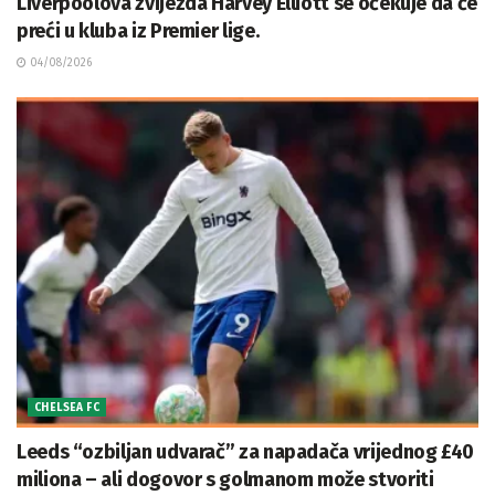
Liverpoolova zvijezda Harvey Elliott se očekuje da će
preći u kluba iz Premier lige.
04/08/2026
CHELSEA FC
Leeds “ozbiljan udvarač” za napadača vrijednog £40
miliona – ali dogovor s golmanom može stvoriti