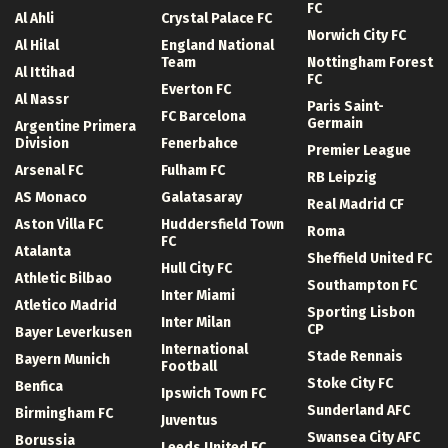
FC
Al Ahli
Crystal Palace FC
Norwich City FC
Al Hilal
England National
Team
Nottingham Forest
Al Ittihad
FC
Everton FC
Al Nassr
Paris Saint-
FC Barcelona
Germain
Argentine Primera
Division
Fenerbahce
Premier League
Arsenal FC
Fulham FC
RB Leipzig
AS Monaco
Galatasaray
Real Madrid CF
Aston Villa FC
Huddersfield Town
Roma
FC
Atalanta
Sheffield United FC
Hull City FC
Athletic Bilbao
Southampton FC
Inter Miami
Atletico Madrid
Sporting Lisbon
Inter Milan
CP
Bayer Leverkusen
International
Stade Rennais
Bayern Munich
Football
Stoke City FC
Benfica
Ipswich Town FC
Sunderland AFC
Birmingham FC
Juventus
Swansea City AFC
Borussia
Leeds United FC