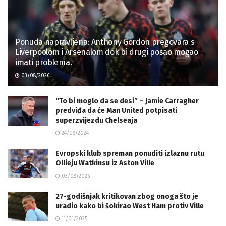
Ponuda napravljena: Anthony Gordon pregovara s
Liverpoolom i Arsenalom dok bi drugi posao mogao
imati problema.
03/08/2026
“To bi moglo da se desi” – Jamie Carragher
predviđa da će Man United potpisati
superzvijezdu Chelseaja
24/08/2024
Evropski klub spreman ponuditi izlaznu rutu
Ollieju Watkinsu iz Aston Ville
03/08/2026
27-godišnjak kritikovan zbog onoga što je
uradio kako bi šokirao West Ham protiv Ville
11/01/2025