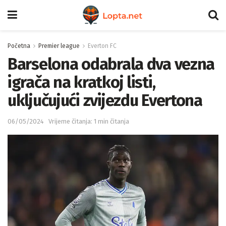
Početna
Premier league
Everton FC
Barselona odabrala dva vezna
igrača na kratkoj listi,
uključujući zvijezdu Evertona
06/05/2024
Vrijeme čitanja: 1 min čitanja