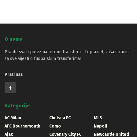
O nama
Pratite svaki potez na terenu transfera - Lopta.net, vaša stranica
za sve vijesti o fudbalskim transferima!
Prati nas
Kategorije
AC Milan
Chelsea FC
MLS
AFC Bournemouth
Como
Napoli
Ajax
Coventry City FC
Newcastle United