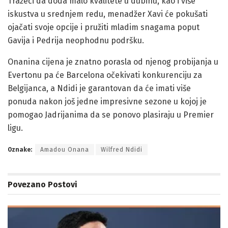
Tražeći da doda malo kvalitete u dubinu, kao i više
iskustva u srednjem redu, menadžer Xavi će pokušati
ojačati svoje opcije i pružiti mladim snagama poput
Gavija i Pedrija neophodnu podršku.
Onanina cijena je znatno porasla od njenog probijanja u
Evertonu pa će Barcelona očekivati konkurenciju za
Belgijanca, a Ndidi je garantovan da će imati više
ponuda nakon još jedne impresivne sezone u kojoj je
pomogao Jadrijanima da se ponovo plasiraju u Premier
ligu.
Oznake:
Amadou Onana
Wilfred Ndidi
Povezano
Postovi