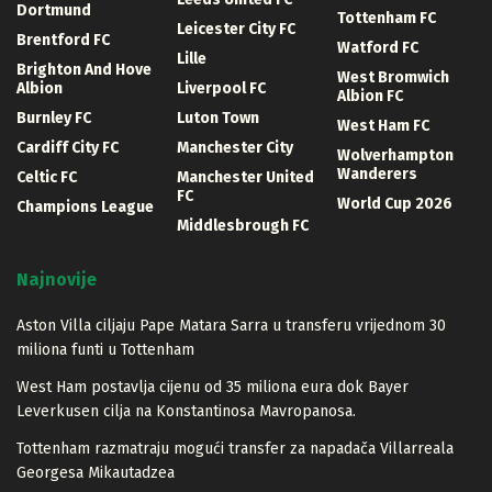
Dortmund
Tottenham FC
Leicester City FC
Brentford FC
Watford FC
Lille
Brighton And Hove
West Bromwich
Albion
Liverpool FC
Albion FC
Burnley FC
Luton Town
West Ham FC
Cardiff City FC
Manchester City
Wolverhampton
Wanderers
Celtic FC
Manchester United
FC
World Cup 2026
Champions League
Middlesbrough FC
Najnovije
Aston Villa ciljaju Pape Matara Sarra u transferu vrijednom 30
miliona funti u Tottenham
West Ham postavlja cijenu od 35 miliona eura dok Bayer
Leverkusen cilja na Konstantinosa Mavropanosa.
Tottenham razmatraju mogući transfer za napadača Villarreala
Georgesa Mikautadzea