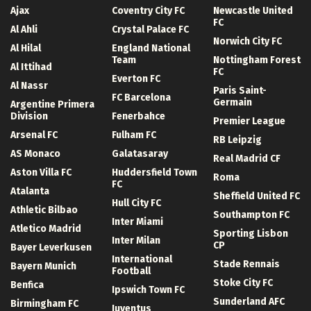
Ajax
Coventry City FC
Newcastle United
FC
Al Ahli
Crystal Palace FC
Norwich City FC
Al Hilal
England National
Team
Nottingham Forest
Al Ittihad
FC
Everton FC
Al Nassr
Paris Saint-
FC Barcelona
Germain
Argentine Primera
Division
Fenerbahce
Premier League
Arsenal FC
Fulham FC
RB Leipzig
AS Monaco
Galatasaray
Real Madrid CF
Aston Villa FC
Huddersfield Town
Roma
FC
Atalanta
Sheffield United FC
Hull City FC
Athletic Bilbao
Southampton FC
Inter Miami
Atletico Madrid
Sporting Lisbon
Inter Milan
CP
Bayer Leverkusen
International
Stade Rennais
Bayern Munich
Football
Stoke City FC
Benfica
Ipswich Town FC
Sunderland AFC
Birmingham FC
Juventus