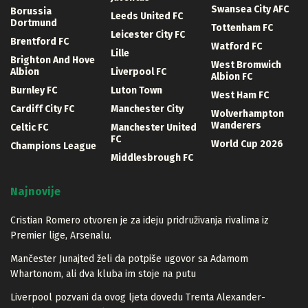
Swansea City AFC
Borussia
Leeds United FC
Dortmund
Tottenham FC
Leicester City FC
Brentford FC
Watford FC
Lille
Brighton And Hove
West Bromwich
Albion
Liverpool FC
Albion FC
Burnley FC
Luton Town
West Ham FC
Cardiff City FC
Manchester City
Wolverhampton
Wanderers
Celtic FC
Manchester United
FC
World Cup 2026
Champions League
Middlesbrough FC
Najnovije
Cristian Romero otvoren je za ideju pridruživanja rivalima iz
Premier lige, Arsenalu.
Mančester Junajted želi da potpiše ugovor sa Adamom
Whartonom, ali dva kluba im stoje na putu
Liverpool pozvani da ovog ljeta dovedu Trenta Alexander-