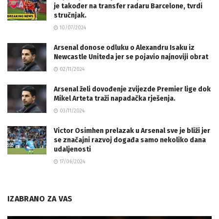
je također na transfer radaru Barcelone, tvrdi
stručnjak.
10/07/2024
Arsenal donose odluku o Alexandru Isaku iz
Newcastle Uniteda jer se pojavio najnoviji obrat
02/11/2024
Arsenal želi dovođenje zvijezde Premier lige dok
Mikel Arteta traži napadačka rješenja.
03/11/2024
Victor Osimhen prelazak u Arsenal sve je bliži jer
se značajni razvoj događa samo nekoliko dana
udaljenosti
17/06/2024
IZABRANO ZA VAS