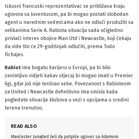
Iskusni francuski reprezentativac se približava kraju
ugovora sa Juventusom, pa bi mogao postati slobodan
agent u narednim sedmicama ako ne odluči produžiti sa
velikanima Serie A. Rabiota situacija sada očigledno
privlači interes obojice Man Utd i Newcastle, koji čekaju
da vide što će 29-godišnjak odlučiti, prema Todo
Fichajes.
Rabiot
ima bogatu karijeru u Evropi, pa bi bilo
zanimljivo vidjeti kakav utjecaj bi mogao imati u Premier
ligi, gdje još nije testirao sebe. Povezanost s Rabioteom
za United i Newcastle definitivno ima smisla kada
pogledate situacije klubova u vezi s opcijama u sredini
terena trenutno.
READ ALSO
Mančester Junajted želi da potpiše ugovor sa Adamom