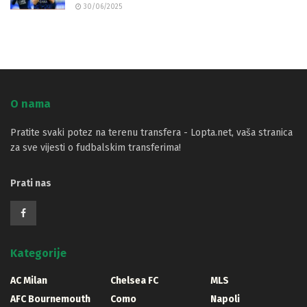
30/06/2025
O nama
Pratite svaki potez na terenu transfera - Lopta.net, vaša stranica
za sve vijesti o fudbalskim transferima!
Prati nas
Kategorije
AC Milan
Chelsea FC
MLS
AFC Bournemouth
Como
Napoli