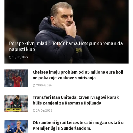
Perspektivni mladić Tottenhama Hotspur spreman da
napusti klub
15/06/2024
Chelsea imaju problem od 85 miliona eura koji
ne pokazuje znakove smirivanja
19/04/2024
Transferi Man Uniteda: Crveni vragovi korak
bliže zamjeni za Rasmusa Hojlunda
27/04/2025
Obrambeni igrač Leicestera bi mogao ostati u
Premijer ligi s Sunderlandom.