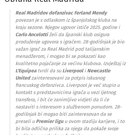
Real Madridov
defanzivac Ferland Mendy
povezan je s odlaskom iz španjolskog kluba na
kraju sezone. Njegov ugovor ističe 2025. godine i
Carlo Ancelotti
želi da španski klub osigura
produženje ugovora s igračem. 28-godišnjak je bio
važan igrač za Real Madrid pod talijanskim
menadžerom, i mogao bi se pokazati kao
kvalitetno pojačanje za većinu klubova. Izvještaj iz
L'Equipea
tvrdi da su
Liverpool
i
Newcastle
United
zainteresovani za potpis iskusnog
francuskog defanzivca. Liverpool je već stupio u
kontakt s predstavnicima igrača u vezi ljetnog
transfera, i bit će zanimljivo vidjeti da li će
nastaviti s interesom s ​​službenom ponudom. 28-
godišnjak bi mogao biti zainteresovan da se
preseli u
Premier ligu
u ovom stadiju karijere, i to
bi bila odlična prilika za njega da pokaže svoje