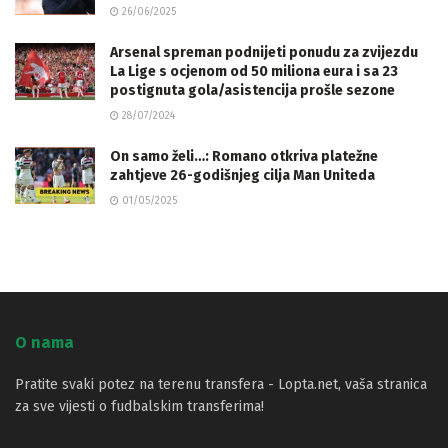
26/06/2025
Arsenal spreman podnijeti ponudu za zvijezdu
La Lige s ocjenom od 50 miliona eura i sa 23
postignuta gola/asistencija prošle sezone
28/07/2024
On samo želi…: Romano otkriva platežne
zahtjeve 26-godišnjeg cilja Man Uniteda
01/05/2025
O nama
Pratite svaki potez na terenu transfera - Lopta.net, vaša stranica
za sve vijesti o fudbalskim transferima!