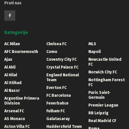
Prati nas
Kategorije
AC Milan
Chelsea FC
MLS
AFC Bournemouth
Como
Napoli
Ajax
Coventry City FC
Newcastle United
FC
Al Ahli
Crystal Palace FC
Norwich City FC
Al Hilal
England National
Team
Nottingham Forest
Al Ittihad
FC
Everton FC
Al Nassr
Paris Saint-
FC Barcelona
Germain
Argentine Primera
Division
Fenerbahce
Premier League
Arsenal FC
Fulham FC
RB Leipzig
AS Monaco
Galatasaray
Real Madrid CF
Aston Villa FC
Huddersfield Town
Roma