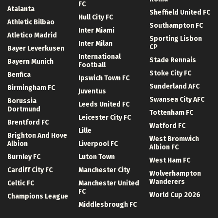
FC
Atalanta
Sheffield United FC
Hull City FC
Athletic Bilbao
Southampton FC
Inter Miami
Atletico Madrid
Sporting Lisbon
Inter Milan
CP
Bayer Leverkusen
International
Stade Rennais
Bayern Munich
Football
Stoke City FC
Benfica
Ipswich Town FC
Sunderland AFC
Birmingham FC
Juventus
Swansea City AFC
Borussia
Leeds United FC
Dortmund
Tottenham FC
Leicester City FC
Brentford FC
Watford FC
Lille
Brighton And Hove
West Bromwich
Albion
Liverpool FC
Albion FC
Burnley FC
Luton Town
West Ham FC
Cardiff City FC
Manchester City
Wolverhampton
Wanderers
Celtic FC
Manchester United
FC
World Cup 2026
Champions League
Middlesbrough FC