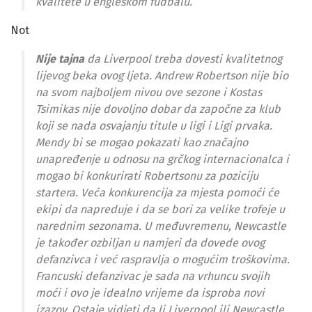
kvalitete u engleskom fudbalu.
Not
Nije tajna
da Liverpool treba dovesti kvalitetnog
lijevog beka ovog ljeta. Andrew Robertson nije bio
na svom najboljem nivou ove sezone i Kostas
Tsimikas nije dovoljno dobar da započne za klub
koji se nada osvajanju titule u ligi i Ligi prvaka.
Mendy bi se mogao pokazati kao značajno
unapređenje u odnosu na grčkog internacionalca i
mogao bi konkurirati Robertsonu za poziciju
startera. Veća konkurencija za mjesta pomoći će
ekipi da napreduje i da se bori za velike trofeje u
narednim sezonama. U međuvremenu, Newcastle
je također ozbiljan u namjeri da dovede ovog
defanzivca i već raspravlja o mogućim troškovima.
Francuski defanzivac je sada na vrhuncu svojih
moći i ovo je idealno vrijeme da isproba novi
izazov. Ostaje vidjeti da li Liverpool ili Newcastle