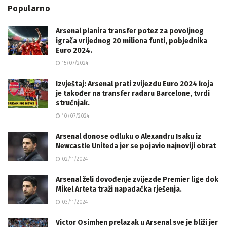
Popularno
Arsenal planira transfer potez za povoljnog
igrača vrijednog 20 miliona funti, pobjednika
Euro 2024.
15/07/2024
Izvještaj: Arsenal prati zvijezdu Euro 2024 koja
je također na transfer radaru Barcelone, tvrdi
stručnjak.
10/07/2024
Arsenal donose odluku o Alexandru Isaku iz
Newcastle Uniteda jer se pojavio najnoviji obrat
02/11/2024
Arsenal želi dovođenje zvijezde Premier lige dok
Mikel Arteta traži napadačka rješenja.
03/11/2024
Victor Osimhen prelazak u Arsenal sve je bliži jer