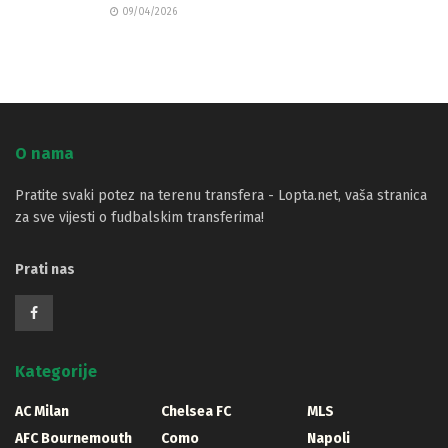
09/04/2026
O nama
Pratite svaki potez na terenu transfera - Lopta.net, vaša stranica
za sve vijesti o fudbalskim transferima!
Prati nas
Kategorije
AC Milan
Chelsea FC
MLS
AFC Bournemouth
Como
Napoli