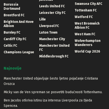
Swansea City AFC
Borussia
Leeds United FC
Dortmund
Tottenham FC
Leicester City FC
Brentford FC
Watford FC
Lille
Brighton And Hove
West Bromwich
Albion
Liverpool FC
Albion FC
Burnley FC
Luton Town
West Ham FC
Cardiff City FC
Manchester City
Wolverhampton
Wanderers
Celtic FC
Manchester United
FC
World Cup 2026
Champions League
Middlesbrough FC
Najnovije
Manchester United objavljuje šesto ljetno pojačanje Cristiana
Orozca
Micky van de Ven spreman se posvetiti budućnosti Tottenhamu.
Ben Jacobs otkriva istinu iza interesa Liverpoola za Djeda
Spencea.