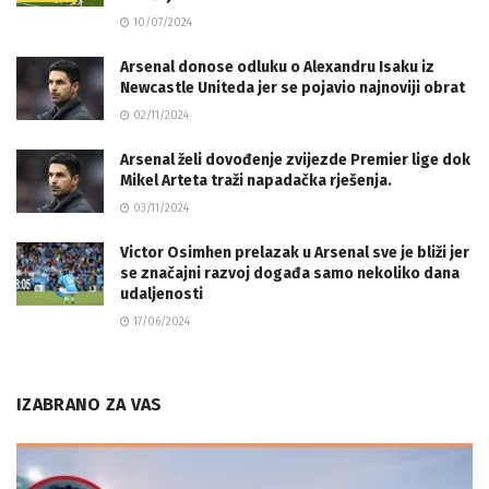
10/07/2024
Arsenal donose odluku o Alexandru Isaku iz
Newcastle Uniteda jer se pojavio najnoviji obrat
02/11/2024
Arsenal želi dovođenje zvijezde Premier lige dok
Mikel Arteta traži napadačka rješenja.
03/11/2024
Victor Osimhen prelazak u Arsenal sve je bliži jer
se značajni razvoj događa samo nekoliko dana
udaljenosti
17/06/2024
IZABRANO ZA VAS