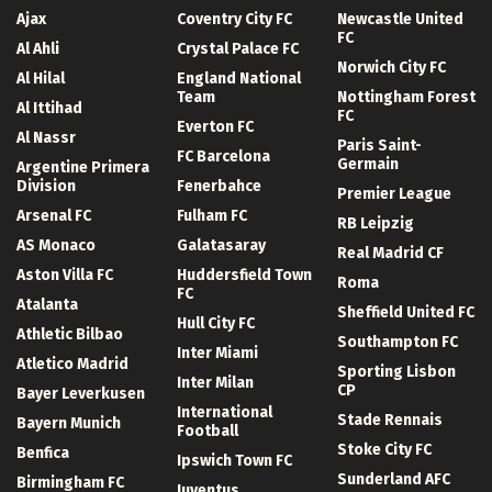
Ajax
Coventry City FC
Newcastle United
FC
Al Ahli
Crystal Palace FC
Norwich City FC
Al Hilal
England National
Team
Nottingham Forest
Al Ittihad
FC
Everton FC
Al Nassr
Paris Saint-
FC Barcelona
Germain
Argentine Primera
Division
Fenerbahce
Premier League
Arsenal FC
Fulham FC
RB Leipzig
AS Monaco
Galatasaray
Real Madrid CF
Aston Villa FC
Huddersfield Town
Roma
FC
Atalanta
Sheffield United FC
Hull City FC
Athletic Bilbao
Southampton FC
Inter Miami
Atletico Madrid
Sporting Lisbon
Inter Milan
CP
Bayer Leverkusen
International
Stade Rennais
Bayern Munich
Football
Stoke City FC
Benfica
Ipswich Town FC
Sunderland AFC
Birmingham FC
Juventus