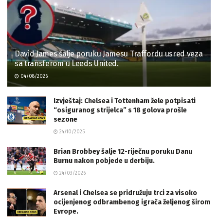
David James šalje poruku Jamesu Traffordu usred veza
sa transferom u Leeds United.
04/08/2026
Izvještaj: Chelsea i Tottenham žele potpisati
“osiguranog strijelca” s 18 golova prošle
sezone
24/10/2025
Brian Brobbey šalje 12-riječnu poruku Danu
Burnu nakon pobjede u derbiju.
24/03/2026
Arsenal i Chelsea se pridružuju trci za visoko
ocijenjenog odbrambenog igrača željenog širom
Evrope.