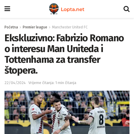
Početna
Premier league
Manchester United FC
Ekskluzivno: Fabrizio Romano
o interesu Man Uniteda i
Tottenhama za transfer
štopera.
22/04/2024
Vrijeme čitanja: 1 min čitanja