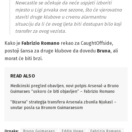
Newcastle se očekuje da neće uspjeti izboriti
mjesto u Ligi prvaka ove sezone, što će vjerovatno
staviti druge klubove u crvenu alarmantnu
situaciju da li će ovog ljeta biti dostupan bilo koji
transfer za ovog vezista.
Kako je
Fabrizio Romano
rekao za CaughtOffside,
postoji šansa za druge klubove da dovedu
Bruna
, ali
morat će biti brzi.
READ ALSO
Medicinski pregled obavljen, novi potpis Arsenal-a Bruno
Guimaraes “uskoro će biti objavljen” – Fabrizio Romano
“Bizarna” strategija transfera Arsenala zbunila Njukasl –
unutar posla sa Brunom Guimaraesom
Oznake:
Bruno Guimaraes
Eddie Howe
Fabrizio Romano