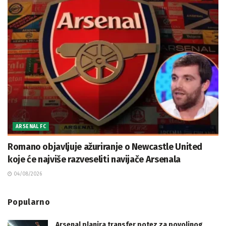
ARSENAL FC
Romano objavljuje ažuriranje o Newcastle United
koje će najviše razveseliti navijače Arsenala
04/08/2026
Popularno
Arsenal planira transfer potez za povoljnog