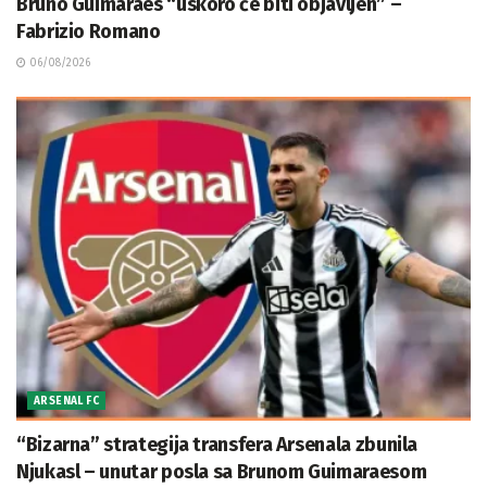
Bruno Guimaraes “uskoro će biti objavljen” –
Fabrizio Romano
06/08/2026
ARSENAL FC
“Bizarna” strategija transfera Arsenala zbunila
Njukasl – unutar posla sa Brunom Guimaraesom