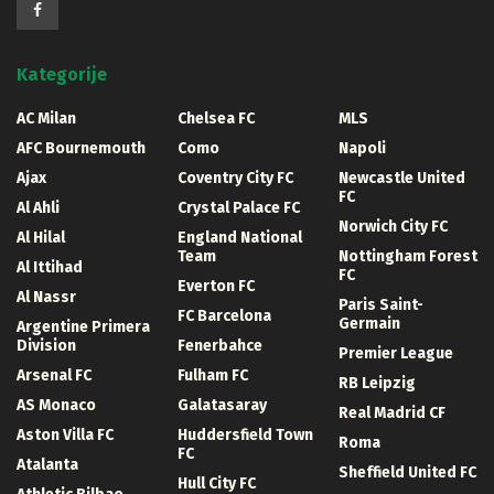
Kategorije
AC Milan
Chelsea FC
MLS
AFC Bournemouth
Como
Napoli
Ajax
Coventry City FC
Newcastle United
FC
Al Ahli
Crystal Palace FC
Norwich City FC
Al Hilal
England National
Team
Nottingham Forest
Al Ittihad
FC
Everton FC
Al Nassr
Paris Saint-
FC Barcelona
Germain
Argentine Primera
Division
Fenerbahce
Premier League
Arsenal FC
Fulham FC
RB Leipzig
AS Monaco
Galatasaray
Real Madrid CF
Aston Villa FC
Huddersfield Town
Roma
FC
Atalanta
Sheffield United FC
Hull City FC