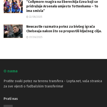
“Collymore reagira na Eberechija Ezea koji se
pridružuje Arsenalu umjesto Tottenhamu – To
ima smisla”
22/08/2025
Newcastle razmatra potez za bivšeg igrača
Chelseaja nakon što su propustili ključnog cilja.
01/06/2025
O nama
Pratite svaki potez na terenu transfera - Lopta.net, vaša stranica
za sve vijesti o fudbalskim transferima!
Prati nas