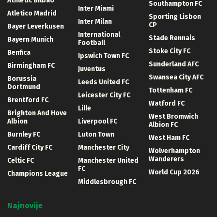
Athletic Bilbao
Southampton FC
Inter Miami
Atletico Madrid
Sporting Lisbon
Inter Milan
CP
Bayer Leverkusen
International
Stade Rennais
Bayern Munich
Football
Stoke City FC
Benfica
Ipswich Town FC
Sunderland AFC
Birmingham FC
Juventus
Swansea City AFC
Borussia
Leeds United FC
Dortmund
Tottenham FC
Leicester City FC
Brentford FC
Watford FC
Lille
Brighton And Hove
West Bromwich
Albion
Liverpool FC
Albion FC
Burnley FC
Luton Town
West Ham FC
Cardiff City FC
Manchester City
Wolverhampton
Wanderers
Celtic FC
Manchester United
FC
World Cup 2026
Champions League
Middlesbrough FC
Najnovije