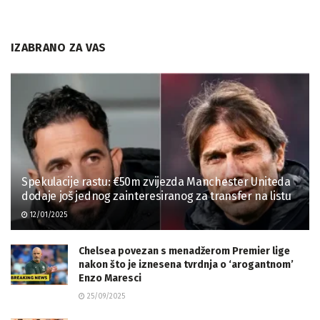
IZABRANO ZA VAS
Spekulacije rastu: €50m zvijezda Manchester Uniteda
dodaje još jednog zainteresiranog za transfer na listu
12/01/2025
Chelsea povezan s menadžerom Premier lige
nakon što je iznesena tvrdnja o ‘arogantnom’
Enzo Maresci
25/09/2025