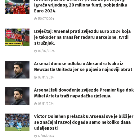
igrača vrijednog 20 miliona funti, pobjednika
Euro 2024.
15/07/2024
Izvještaj: Arsenal prati zvijezdu Euro 2024 koja
je također na transfer radaru Barcelone, tvrdi
stručnjak.
10/07/2024
Arsenal donose odluku o Alexandru Isaku iz
Newcastle Uniteda jer se pojavio najnoviji obrat
02/11/2024
Arsenal želi dovođenje zvijezde Premier lige dok
Mikel Arteta traži napadačka rješenja.
03/11/2024
Victor Osimhen prelazak u Arsenal sve je bliži jer
se značajni razvoj događa samo nekoliko dana
udaljenosti
17/06/2024