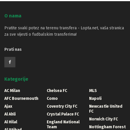
O nama
Pratite svaki potez na terenu transfera - Lopta.net, vaša stranica
za sve vijesti o fudbalskim transferima!
Prati nas
Kategorije
AC Milan
Chelsea FC
MLS
AFC Bournemouth
Como
Napoli
Ajax
Coventry City FC
Newcastle United
FC
Al Ahli
Crystal Palace FC
Norwich City FC
Al Hilal
England National
Team
Nottingham Forest
Al Ittihad