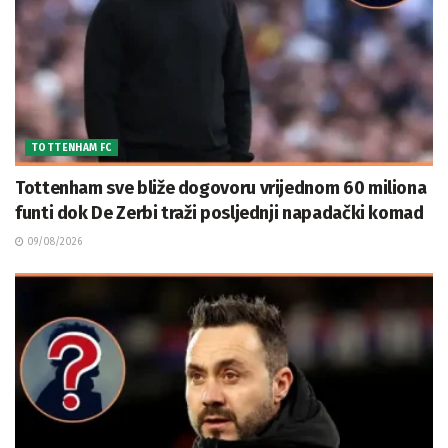
TOTTENHAM FC
Tottenham sve bliže dogovoru vrijednom 60 miliona
funti dok De Zerbi traži posljednji napadački komad
09/08/2026