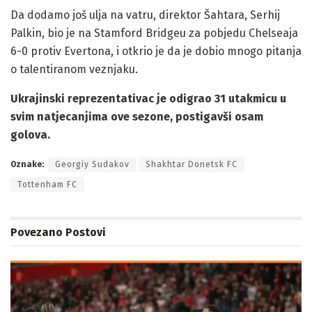
Da dodamo još ulja na vatru, direktor Šahtara, Serhij
Palkin, bio je na Stamford Bridgeu za pobjedu Chelseaja
6-0 protiv Evertona, i otkrio je da je dobio mnogo pitanja
o talentiranom veznjaku.
Ukrajinski reprezentativac je odigrao 31 utakmicu u
svim natjecanjima ove sezone, postigavši osam
golova.
Oznake:
Georgiy Sudakov
Shakhtar Donetsk FC
Tottenham FC
Povezano
Postovi