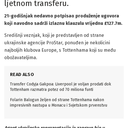
ljetnom transferu.
21-godišnjak nedavno potpisao produženje ugovora
koji navodno sadrži izlaznu klauzulu vrijednu £127.7m.
Središnji veznjak, koji je predstavljen od strane
ukrajinske agencije ProStar, ponuđen je nekolicini
najboljih klubova Europe, s Tottenhama koji su među
obožavateljima.
READ ALSO
Transfer Codyja Gakpoa: Liverpool je voljan prodati dok
Tottenham razmatra potez od 70 miliona funti
Folarin Balogun željen od strane Tottenhama nakon
impresivnih nastupa u Monacu i Svjetskom prvenstvu
Agent ukrajinske reprezentacije je zapravo bio u