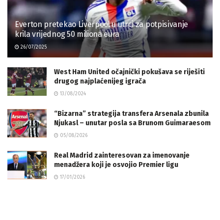
Everton pretekao Liverpool u utrci za potpisivanje
krila vrijednog 50 miliona eura
26/07/2025
West Ham United očajnički pokušava se riješiti
drugog najplaćenijeg igrača
13/08/2024
“Bizarna” strategija transfera Arsenala zbunila
Njukasl – unutar posla sa Brunom Guimaraesom
05/08/2026
Real Madrid zainteresovan za imenovanje
menadžera koji je osvojio Premier ligu
17/01/2026