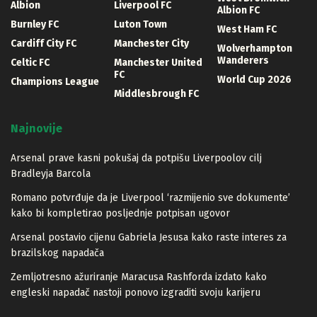
Albion
Liverpool FC
Albion FC
Burnley FC
Luton Town
West Ham FC
Cardiff City FC
Manchester City
Wolverhampton
Wanderers
Celtic FC
Manchester United
FC
World Cup 2026
Champions League
Middlesbrough FC
Najnovije
Arsenal prave kasni pokušaj da potpišu Liverpoolov cilj
Bradleyja Barcola
Romano potvrđuje da je Liverpool ‘razmijenio sve dokumente’
kako bi kompletirao posljednje potpisan ugovor
Arsenal postavio cijenu Gabriela Jesusa kako raste interes za
brazilskog napadača
Zemljotresno ažuriranje Maracusa Rashforda izdato kako
engleski napadač nastoji ponovo izgraditi svoju karijeru