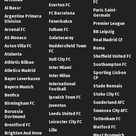
FC
Everton FC
Al Nassr
Paris Saint-
FC Barcelona
Germain
Argentine Primera
Division
Fenerbahce
Premier League
Arsenal FC
Fulham FC
RB Leipzig
AS Monaco
Galatasaray
Real Madrid CF
Aston Villa FC
Huddersfield Town
Roma
FC
Atalanta
Sheffield United FC
Hull City FC
Athletic Bilbao
Southampton FC
Inter Miami
Atletico Madrid
Sporting Lisbon
Inter Milan
CP
Bayer Leverkusen
International
Stade Rennais
Bayern Munich
Football
Stoke City FC
Benfica
Ipswich Town FC
Sunderland AFC
Birmingham FC
Juventus
Swansea City AFC
Borussia
Leeds United FC
Dortmund
Tottenham FC
Leicester City FC
Brentford FC
Watford FC
Lille
Brighton And Hove
West Bromwich