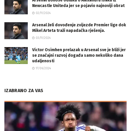
Arsenal donose odluku o Alexandru Isaku iz
Newcastle Uniteda jer se pojavio najnoviji obrat
02/11/2024
Arsenal želi dovođenje zvijezde Premier lige dok
Mikel Arteta traži napadačka rješenja.
03/11/2024
Victor Osimhen prelazak u Arsenal sve je bliži jer
se značajni razvoj događa samo nekoliko dana
udaljenosti
17/06/2024
IZABRANO ZA VAS