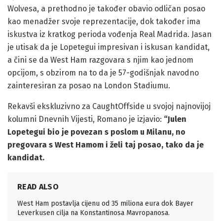
Wolvesa, a prethodno je također obavio odličan posao
kao menadžer svoje reprezentacije, dok također ima
iskustva iz kratkog perioda vođenja Real Madrida. Jasan
je utisak da je Lopetegui impresivan i iskusan kandidat,
a čini se da West Ham razgovara s njim kao jednom
opcijom, s obzirom na to da je 57-godišnjak navodno
zainteresiran za posao na London Stadiumu.
Rekavši ekskluzivno za CaughtOffside u svojoj najnovijoj
kolumni Dnevnih Vijesti, Romano je izjavio:
“Julen
Lopetegui bio je povezan s poslom u Milanu, no
pregovara s West Hamom i želi taj posao, tako da je
kandidat.
READ ALSO
West Ham postavlja cijenu od 35 miliona eura dok Bayer
Leverkusen cilja na Konstantinosa Mavropanosa.