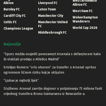
West Bromwich
Albion
Liverpool FC
Albion FC
Burnley FC
Luton Town
West Ham FC
Cardiff City FC
Manchester City
Wolverhampton
Wanderers
Celtic FC
Manchester United
FC
World Cup 2026
Champions League
Middlesbrough FC
Najnovije
“Spurs možda osujetili povezanost Arsenala s defanzivcem kako
bi olakšali prodaju u Atletico Madrid”
Kristijan Romero “vrlo otvoren” za transfer u Arsenal uprkos
ogromnom ličnom riziku koji je uključen
“Ljubav je najbolji lijek”
Službeno: Arsenal završio dogovor o potpisivanju 75 miliona funti
vrijednog transfera Brunu Guimaraesu iz Newcastle-a.