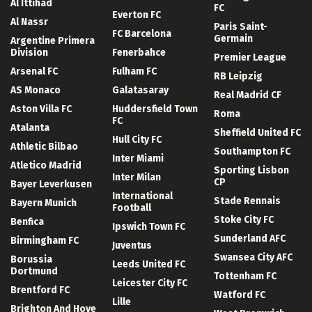
Al Ittihad
FC
Everton FC
Al Nassr
Paris Saint-
FC Barcelona
Germain
Argentine Primera
Division
Fenerbahce
Premier League
Arsenal FC
Fulham FC
RB Leipzig
AS Monaco
Galatasaray
Real Madrid CF
Aston Villa FC
Huddersfield Town
Roma
FC
Atalanta
Sheffield United FC
Hull City FC
Athletic Bilbao
Southampton FC
Inter Miami
Atletico Madrid
Sporting Lisbon
Inter Milan
CP
Bayer Leverkusen
International
Stade Rennais
Bayern Munich
Football
Stoke City FC
Benfica
Ipswich Town FC
Sunderland AFC
Birmingham FC
Juventus
Swansea City AFC
Borussia
Leeds United FC
Dortmund
Tottenham FC
Leicester City FC
Brentford FC
Watford FC
Lille
Brighton And Hove