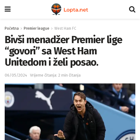
Početna
Premier league
West Ham FC
Bivši menadžer Premier lige
“govori” sa West Ham
Unitedom i želi posao.
06/05/2024
Vrijeme čitanja: 2 min čitanja