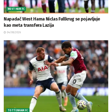
WEST HAM FC
Napadač West Hama Niclas Fullkrug se pojavljuje
kao meta transfera Lazija
04/08/2026
TOTTENHAM FC