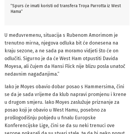
“Spurs će imati koristi od transfera Troya Parrotta iz West
Hama”
U međuvremenu, situacija s Rubenom Amorimom je
trenutno mirna, njegova odluka bit će donesena na
kraju sezone, a ne sada pa moramo vidjeti što će on
odlučiti. Sigurno je da će West Ham otpustiti Davida
Moyesa, ali čujem da Hansi Flick nije blizu posla unatoč
nedavnim nagađanjima.”
Iako je Moyes obavio dobar posao s Hammersima, čini
se da je sada vrijeme da klub napravi promjenu i krene
u drugom smjeru. Iako Moyes zaslužuje priznanje za
posao koji je obavio u West Hamu, posebno za
prošlogodišnju pobjedu u finalu Europske
Konferencijske Lige, čini se da su neki trenuci ove
sezone pokazali da su stvari stale, te da bi neko poput