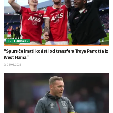
TOTTENHAM FC
“Spurs će imati koristi od transfera Troya Parrotta iz
West Hama”
06/08/2026