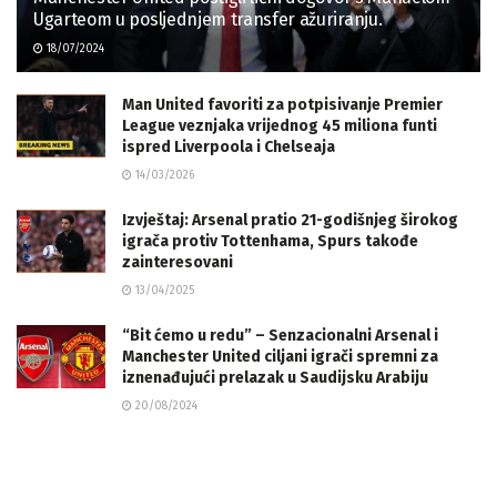
Ugarteom u posljednjem transfer ažuriranju.
18/07/2024
Man United favoriti za potpisivanje Premier
League veznjaka vrijednog 45 miliona funti
ispred Liverpoola i Chelseaja
14/03/2026
Izvještaj: Arsenal pratio 21-godišnjeg širokog
igrača protiv Tottenhama, Spurs takođe
zainteresovani
13/04/2025
“Bit ćemo u redu” – Senzacionalni Arsenal i
Manchester United ciljani igrači spremni za
iznenađujući prelazak u Saudijsku Arabiju
20/08/2024