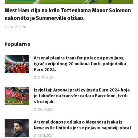
West Ham cilja na krilo Tottenhama Manor Solomon
nakon što je Summerville otišao.
04/08/2026
Popularno
Arsenal planira transfer potez za povoljnog
igrača vrijednog 20 miliona funti, pobjednika
Euro 2024.
15/07/2024
Izvještaj: Arsenal prati zvijezdu Euro 2024 koja
je također na transfer radaru Barcelone, tvrdi
stručnjak.
10/07/2024
Arsenal donose odluku o Alexandru Isaku iz
Newcastle Uniteda jer se pojavio najnoviji obrat
02/11/2024