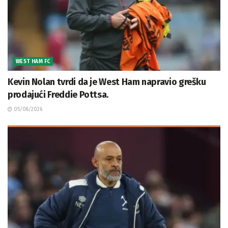
WEST HAM FC
Kevin Nolan tvrdi da je West Ham napravio grešku
prodajući Freddie Pottsa.
05/08/2026