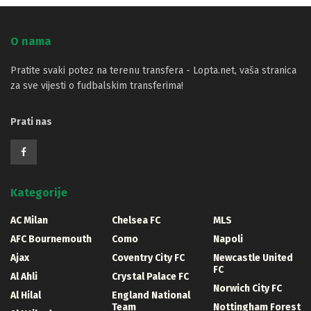
O nama
Pratite svaki potez na terenu transfera - Lopta.net, vaša stranica
za sve vijesti o fudbalskim transferima!
Prati nas
Kategorije
AC Milan
Chelsea FC
MLS
AFC Bournemouth
Como
Napoli
Ajax
Coventry City FC
Newcastle United
FC
Al Ahli
Crystal Palace FC
Norwich City FC
Al Hilal
England National
Team
Nottingham Forest