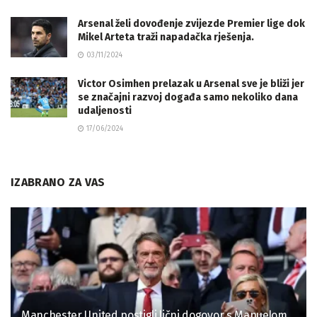
Arsenal želi dovođenje zvijezde Premier lige dok
Mikel Arteta traži napadačka rješenja.
03/11/2024
Victor Osimhen prelazak u Arsenal sve je bliži jer
se značajni razvoj događa samo nekoliko dana
udaljenosti
17/06/2024
IZABRANO ZA VAS
Manchester United postigli lični dogovor s Manuelom